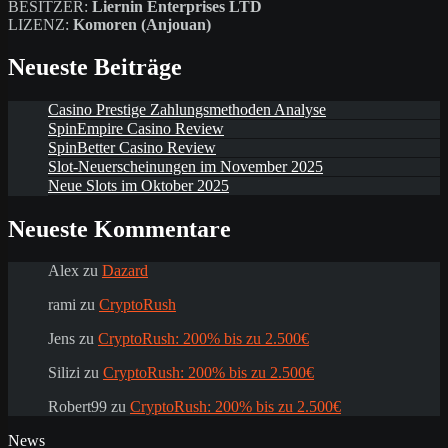
BESITZER:
Liernin Enterprises LTD
LIZENZ:
Komoren (Anjouan)
Neueste Beiträge
Casino Prestige Zahlungsmethoden Analyse
SpinEmpire Casino Review
SpinBetter Casino Review
Slot-Neuerscheinungen im November 2025
Neue Slots im Oktober 2025
Neueste Kommentare
Alex
zu
Dazard
rami
zu
CryptoRush
Jens
zu
CryptoRush: 200% bis zu 2.500€
Silizi
zu
CryptoRush: 200% bis zu 2.500€
Robert99
zu
CryptoRush: 200% bis zu 2.500€
News