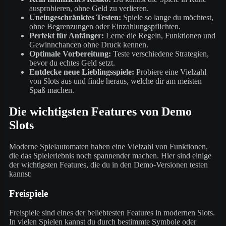
ausprobieren, ohne Geld zu verlieren.
Uneingeschränktes Testen:
Spiele so lange du möchtest,
ohne Begrenzungen oder Einzahlungspflichten.
Perfekt für Anfänger:
Lerne die Regeln, Funktionen und
Gewinnchancen ohne Druck kennen.
Optimale Vorbereitung:
Teste verschiedene Strategien,
bevor du echtes Geld setzt.
Entdecke neue Lieblingsspiele:
Probiere eine Vielzahl
von Slots aus und finde heraus, welche dir am meisten
Spaß machen.
Die wichtigsten Features von Demo
Slots
Moderne Spielautomaten haben eine Vielzahl von Funktionen,
die das Spielerlebnis noch spannender machen. Hier sind einige
der wichtigsten Features, die du in den Demo-Versionen testen
kannst:
Freispiele
Freispiele sind eines der beliebtesten Features in modernen Slots.
In vielen Spielen kannst du durch bestimmte Symbole oder