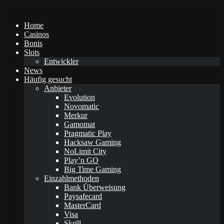
Home
Casinos
Bonis
Slots
Entwickler
News
Häufig gesucht
Anbieter
Evolution
Novomatic
Merkur
Gamomat
Pragmatic Play
Hacksaw Gaming
NoLimit City
Play’n GO
Big Time Gaming
Einzahlmethoden
Bank Überweisung
Paysafecard
MasterCard
Visa
Skrill