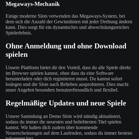
Megaways-Mechanik
Einige moderne Slots verwenden das Megaways-System, bei
dem sich die Anzahl der Gewinnlinien mit jeder Drehung ändern
kann. Dies sorgt für ein dynamisches und abwechslungsreiches
Spielerlebnis.
Ohne Anmeldung und ohne Download
spielen
Unsere Plattform bietet dir den Vorteil, dass du alle Spiele direkt
im Browser spielen kannst, ohne dass du eine Software
herunterladen oder dich registrieren musst. Du kannst sofort
loslegen und die Slots nach Belieben ausprobieren. Dies macht
unser Angebot besonders benutzerfreundlich und flexibel.
Regelmäßige Updates und neue Spiele
Unsere Sammlung an Demo Slots wird ständig aktualisiert,
sodass du immer die neuesten und beliebtesten Titel spielen
kannst. Wir halten dich zudem über kommende
Neuerscheinungen auf dem Laufenden, sodass du immer bestens
informiert bist.