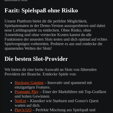
Fazit: Spielspaß ohne Risiko
Unsere Plattform bietet dir die perfekte Möglichkeit,
Spielautomaten in der Demo-Version auszuprobieren und dabei
neue Lieblingsspiele zu entdecken. Ohne Risiko, ohne
Anmeldung und ohne versteckte Kosten kannst du alle
Funktionen der neuesten Slots testen und dich optimal auf echtes
Spielvergnügen vorbereiten. Probiere es aus und entdecke die
spannenden Welten der Slots!
Die besten Slot-Provider
Wir bieten dir eine breite Auswahl an Slots von führenden
Providern der Branche. Entdecke Spiele von:
Hacksaw Gaming
– Innovativ und spannend mit
einzigartigen Features.
Pragmatic Play
– Einer der Marktführer mit Top-Grafiken
und hohen Gewinnen.
NetEnt
– Klassiker wie Starburst und Gonzo's Quest
warten auf dich.
Play'n GO
– Perfekte Mischung aus Spielspaß und