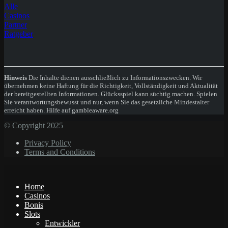
Alle
Casinos
Partner
Ratgeber
Hinweis
Die Inhalte dienen ausschließlich zu Informationszwecken. Wir
übernehmen keine Haftung für die Richtigkeit, Vollständigkeit und Aktualität
der bereitgestellten Informationen. Glücksspiel kann süchtig machen. Spielen
Sie verantwortungsbewusst und nur, wenn Sie das gesetzliche Mindestalter
erreicht haben. Hilfe auf gambleaware.org
© Copyright 2025
Privacy Policy
Terms and Conditions
Home
Casinos
Bonis
Slots
Entwickler