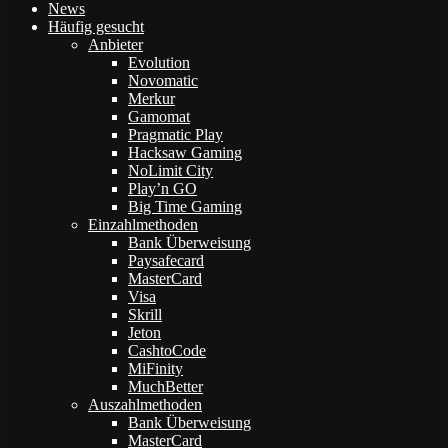
News
Häufig gesucht
Anbieter
Evolution
Novomatic
Merkur
Gamomat
Pragmatic Play
Hacksaw Gaming
NoLimit City
Play’n GO
Big Time Gaming
Einzahlmethoden
Bank Überweisung
Paysafecard
MasterCard
Visa
Skrill
Jeton
CashtoCode
MiFinity
MuchBetter
Auszahlmethoden
Bank Überweisung
MasterCard