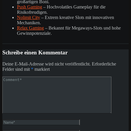
großartigen Boni.
Push Gaming
– Hochvolatiles Gameplay für die
Risikofreudigen.
Nolimit City
– Extrem kreative Slots mit innovativen
Mechaniken.
Relax Gaming
– Bekannt für Megaways-Slots und hohe
Gewinnpotenziale.
Schreibe einen Kommentar
Deine E-Mail-Adresse wird nicht veröffentlicht.
Erforderliche
Felder sind mit
*
markiert