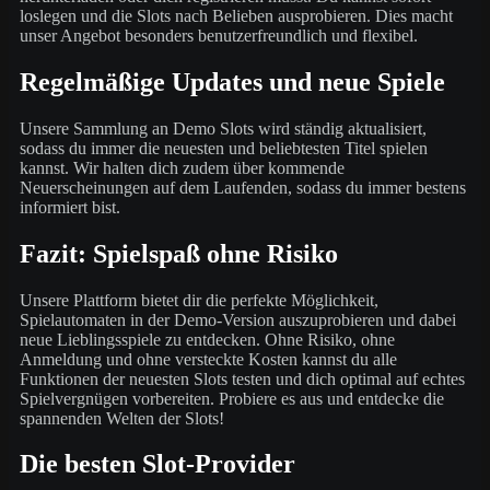
loslegen und die Slots nach Belieben ausprobieren. Dies macht
unser Angebot besonders benutzerfreundlich und flexibel.
Regelmäßige Updates und neue Spiele
Unsere Sammlung an Demo Slots wird ständig aktualisiert,
sodass du immer die neuesten und beliebtesten Titel spielen
kannst. Wir halten dich zudem über kommende
Neuerscheinungen auf dem Laufenden, sodass du immer bestens
informiert bist.
Fazit: Spielspaß ohne Risiko
Unsere Plattform bietet dir die perfekte Möglichkeit,
Spielautomaten in der Demo-Version auszuprobieren und dabei
neue Lieblingsspiele zu entdecken. Ohne Risiko, ohne
Anmeldung und ohne versteckte Kosten kannst du alle
Funktionen der neuesten Slots testen und dich optimal auf echtes
Spielvergnügen vorbereiten. Probiere es aus und entdecke die
spannenden Welten der Slots!
Die besten Slot-Provider