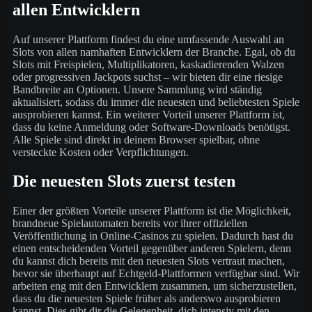
allen Entwicklern
Auf unserer Plattform findest du eine umfassende Auswahl an
Slots von allen namhaften Entwicklern der Branche. Egal, ob du
Slots mit Freispielen, Multiplikatoren, kaskadierenden Walzen
oder progressiven Jackpots suchst – wir bieten dir eine riesige
Bandbreite an Optionen. Unsere Sammlung wird ständig
aktualisiert, sodass du immer die neuesten und beliebtesten Spiele
ausprobieren kannst. Ein weiterer Vorteil unserer Plattform ist,
dass du keine Anmeldung oder Software-Downloads benötigst.
Alle Spiele sind direkt in deinem Browser spielbar, ohne
versteckte Kosten oder Verpflichtungen.
Die neuesten Slots zuerst testen
Einer der größten Vorteile unserer Plattform ist die Möglichkeit,
brandneue Spielautomaten bereits vor ihrer offiziellen
Veröffentlichung in Online-Casinos zu spielen. Dadurch hast du
einen entscheidenden Vorteil gegenüber anderen Spielern, denn
du kannst dich bereits mit den neuesten Slots vertraut machen,
bevor sie überhaupt auf Echtgeld-Plattformen verfügbar sind. Wir
arbeiten eng mit den Entwicklern zusammen, um sicherzustellen,
dass du die neuesten Spiele früher als anderswo ausprobieren
kannst. Dies gibt dir die Gelegenheit, dich intensiv mit den