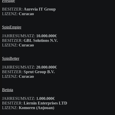
Prestige
BESITZER:
Aurevia IT Group
LIZENZ:
Curacao
SpinEmpire
JAHRESUMSATZ:
10.000.000€
BESITZER:
GBL Solutions N.V.
LIZENZ:
Curacao
SpinBetter
JAHRESUMSATZ:
20.000.000€
BESITZER:
Sprut Group B.V.
LIZENZ:
Curacao
Betista
JAHRESUMSATZ:
1.000.000€
BESITZER:
Liernin Enterprises LTD
LIZENZ:
Komoren (Anjouan)