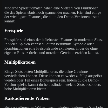
Moderne Spielautomaten haben eine Vielzahl von Funktionen,
die das Spielerlebnis noch spannender machen. Hier sind einige
der wichtigsten Features, die du in den Demo-Versionen testen
kannst:
Freispiele
Freispiele sind eines der beliebtesten Features in modernen Slots.
In vielen Spielen kannst du durch bestimmte Symbole oder
Kombinationen eine Freispielrunde aktivieren, in der du ohne
eigenen Einsatz drehst und trotzdem Gewinne erzielen kannst.
Multiplikatoren
Einige Slots bieten Multiplikatoren, die deine Gewinne
vervielfachen können. Diese können entweder zufällig ausgelöst
werden oder Teil eines Bonusspiels sein. Indem du die Demo-
Version spielst, kannst du herausfinden, welche Slots besonders
hohe Multiplikatoren bieten.
Kaskadierende Walzen
Bei kaskadierenden Walzen verschwinden gewinnende Symbole