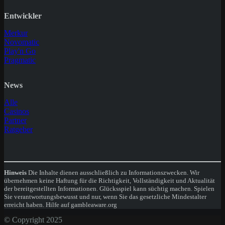
Entwickler
Merkur
Novomatic
Play'n Go
Pragmatic
News
Alle
Casinos
Partner
Ratgeber
Hinweis
Die Inhalte dienen ausschließlich zu Informationszwecken. Wir
übernehmen keine Haftung für die Richtigkeit, Vollständigkeit und Aktualität
der bereitgestellten Informationen. Glücksspiel kann süchtig machen. Spielen
Sie verantwortungsbewusst und nur, wenn Sie das gesetzliche Mindestalter
erreicht haben. Hilfe auf gambleaware.org
© Copyright 2025