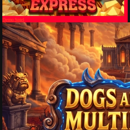
Demo Spiel