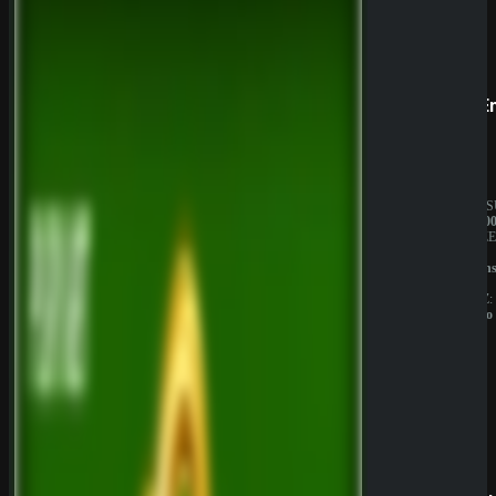
Prestige
SpinE
BESITZER:
JAHRES
Aurevia
10.000.0
IT
BESITZE
Group
GBL
LIZENZ:
Solution
Curacao
N.V.
LIZENZ:
Curacao