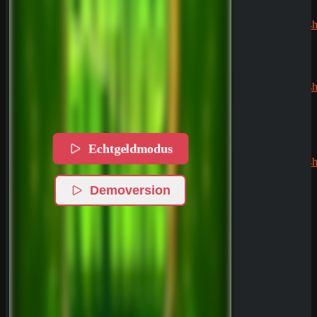
Jens
zu
CryptoRush
200% bis
zu 2.500€
Silizi
zu
CryptoRush
200% bis
zu 2.500€
Robert99
Echtgeldmodus
zu
CryptoRush
200% bis
zu 2.500€
Demoversion
News
Casino Prestige
Zahlungsmethoden
Analyse
18. Mai 2026
SpinEmpire Casino
Review