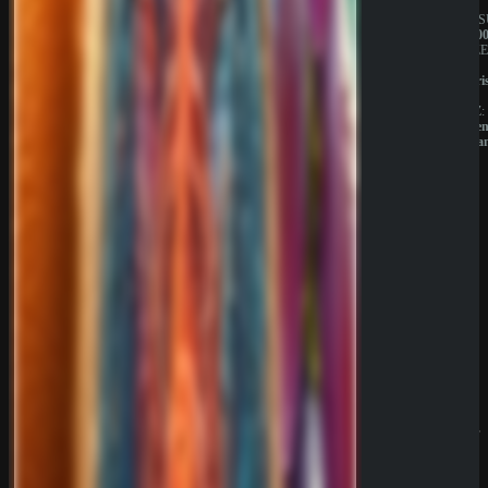
JAHRESUMSATZ:
JAHRES
1.000.000€
1.000.00
BESITZER:
BESITZE
Liernin
Liernin
Enterprises
Enterpri
LTD
LTD
LIZENZ:
LIZENZ:
Komoren
Komore
(Anjouan)
(Anjoua
Neueste
Beiträge
Casino
Prestige
Zahlungs
methoden
Analyse
SpinEmpir
e Casino
Review