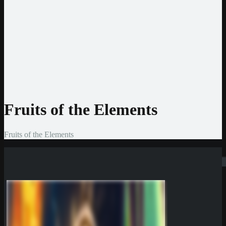
Jeton
CashtoCode
MiFinity
MuchBetter
Auszahlmethoden
Bank Überweisung
MasterCard
Visa
Skrill
Bitcoin
Fruits of the Elements
Fruits of the Elements
Suchen
Rate Game
(
0
Votes)
Neue Casinos