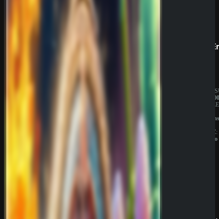
Prestige
SpinE
BESITZER:
JAHRES
Aurevia
10.000.0
IT
BESITZE
Group
GBL
LIZENZ:
Solution
Curacao
N.V.
LIZENZ:
Curacao