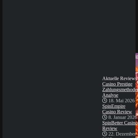
Analyse
18. Mai 2026
SpinEmpire Casino
Review
8. Januar 2026
SpinBetter Casino
Review
22. Dezember
2025
Demo Spiel
Slot-
Neuerscheinungen i
November 2025
3. November
2025
Aktuelle Reviews
Casino Prestige
Zahlungsmethode
Analyse
18. Mai 2026
SpinEmpire
Casino Review
8. Januar 2026
SpinBetter Casino
Review
22. Dezember