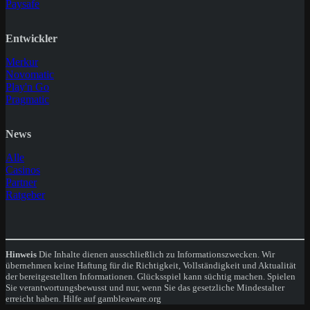
Paysafe
Entwickler
Merkur
Novomatic
Play'n Go
Pragmatic
News
Alle
Casinos
Partner
Ratgeber
Hinweis
Die Inhalte dienen ausschließlich zu Informationszwecken. Wir
übernehmen keine Haftung für die Richtigkeit, Vollständigkeit und Aktualität
der bereitgestellten Informationen. Glücksspiel kann süchtig machen. Spielen
Sie verantwortungsbewusst und nur, wenn Sie das gesetzliche Mindestalter
erreicht haben. Hilfe auf gambleaware.org