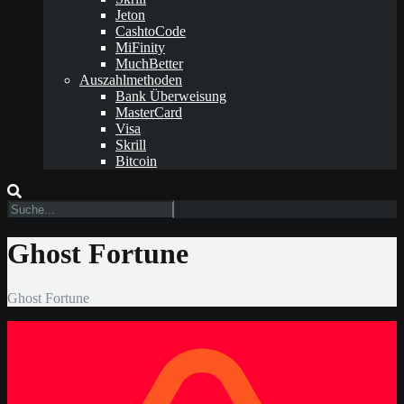
Jeton
CashtoCode
MiFinity
MuchBetter
Auszahlmethoden
Bank Überweisung
MasterCard
Visa
Skrill
Bitcoin
Ghost Fortune
Ghost Fortune