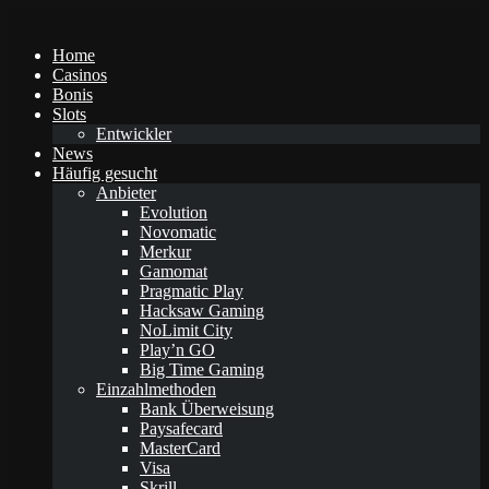
Home
Casinos
Bonis
Slots
Entwickler
News
Häufig gesucht
Anbieter
Evolution
Novomatic
Merkur
Gamomat
Pragmatic Play
Hacksaw Gaming
NoLimit City
Play’n GO
Big Time Gaming
Einzahlmethoden
Bank Überweisung
Paysafecard
MasterCard
Visa
Skrill