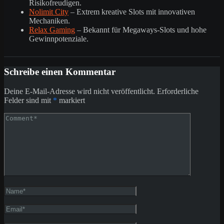
Risikofreudigen.
Nolimit City
– Extrem kreative Slots mit innovativen
Mechaniken.
Relax Gaming
– Bekannt für Megaways-Slots und hohe
Gewinnpotenziale.
Schreibe einen Kommentar
Deine E-Mail-Adresse wird nicht veröffentlicht.
Erforderliche
Felder sind mit
*
markiert