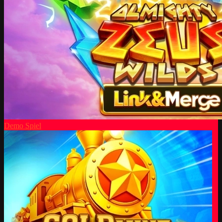
Demo Spiel