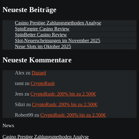
Neueste Beiträge
Casino Prestige Zahlungsmethoden Analyse
SpinEmpire Casino Review
SpinBetter Casino Review
Slot-Neuerscheinungen im November 2025
Neue Slots im Oktober 2025
Neueste Kommentare
Alex
zu
Dazard
rami
zu
CryptoRush
Jens
zu
CryptoRush: 200% bis zu 2.500€
Silizi
zu
CryptoRush: 200% bis zu 2.500€
Robert99
zu
CryptoRush: 200% bis zu 2.500€
News
Casino Prestige Zahlungsmethoden Analyse