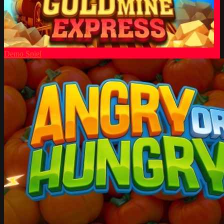
Demo Spiel