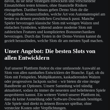
davon, da sie neue Strategien entwickeln und verschiedene
Einsatzhöhen testen können, ohne finanzielle Risiken
einzugehen. Darüber hinaus geben Demo Slots dir die
Gelegenheit, herauszufinden, welche Art von Automatenspiel am
besten zu deinem persönlichen Geschmack passt. Manche
Spieler bevorzugen klassische Slots mit wenigen Walzen und
einfachen Symbolen, während andere moderne Slots mit
zahlreichen Features und komplizierten Bonusmechaniken
bevorzugen. Durch das Testen in der Demo-Version kannst du
gezielt herausfinden, welche Slots dir am meisten Spaß machen.
Unser Angebot: Die besten Slots von
allen Entwicklern
Auf unserer Plattform findest du eine umfassende Auswahl an
Slots von allen namhaften Entwicklern der Branche. Egal, ob du
Slots mit Freispielen, Multiplikatoren, kaskadierenden Walzen
oder progressiven Jackpots suchst – wir bieten dir eine riesige
Bandbreite an Optionen. Unsere Sammlung wird ständig
aktualisiert, sodass du immer die neuesten und beliebtesten Spiele
ausprobieren kannst. Ein weiterer Vorteil unserer Plattform ist,
dass du keine Anmeldung oder Software-Downloads benötigst.
Alle Spiele sind direkt in deinem Browser spielbar, ohne
versteckte Kosten oder Verpflichtungen.