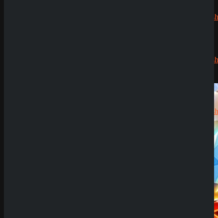
Jens
zu
CryptoRush
200% bis
zu 2.500€
Silizi
zu
Submit
CryptoRush
Sicher dir einen 100% Bonus bis 500€ und spiele
200% bis
Goal Goal Goal: Blackjack
zu 2.500€
Try Our Featured Games
Robert99
zu
CryptoRush
200% bis
zu 2.500€
News
Casino Prestige
Zahlungsmethoden
Analyse
18. Mai 2026
SpinEmpire Casino
Review