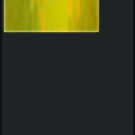
Sicher dir einen 100% Bonus bis 500€ und spiele G
Try Our Featured Games