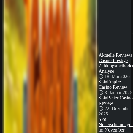
8. Januar 2026
SpinBetter Casino
Review
22. Dezember
2025
Slot-
Neuerscheinungen i
November 2025
3. November
2025
Aktuelle Reviews
Casino Prestige
Zahlungsmethode
Analyse
18. Mai 2026
SpinEmpire
Casino Review
8. Januar 2026
SpinBetter Casino
Review
22. Dezember
2025
Slot-
Neuerscheinunge
im November