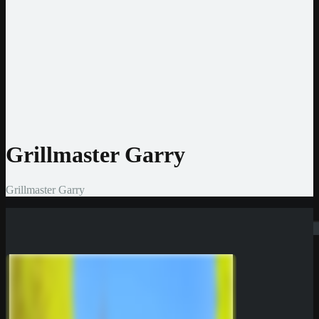
Jeton
CashtoCode
MiFinity
MuchBetter
Auszahlmethoden
Bank Überweisung
MasterCard
Visa
Skrill
Bitcoin
Grillmaster Garry
Grillmaster Garry
Suchen
Rate Game
(
0
Votes)
Neue Casinos