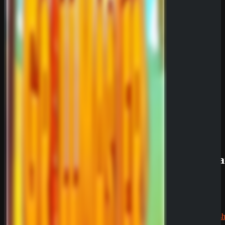
SpinBetter
Casino
Review
Slot-
Neuersche
inungen
im
November
2025
Neue
Slots im
Oktober
2025
Neueste
Kommenta
Alex
zu
Dazard
rami
zu
CryptoRus