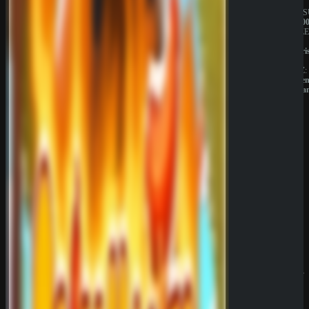
JAHRESUMSATZ:
JAHRES
1.000.000€
1.000.00
BESITZER:
BESITZE
Liernin
Liernin
Enterprises
Enterpri
LTD
LTD
LIZENZ:
LIZENZ:
Komoren
Komore
(Anjouan)
(Anjoua
Neueste
Beiträge
Casino
Prestige
Zahlungs
methoden
Analyse
SpinEmpir
e Casino
Review