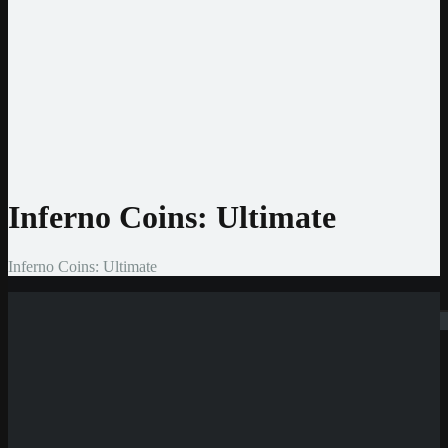
Jeton
CashtoCode
MiFinity
MuchBetter
Auszahlmethoden
Bank Überweisung
MasterCard
Visa
Skrill
Bitcoin
Inferno Coins: Ultimate
Inferno Coins: Ultimate
Suchen
Neue Casinos