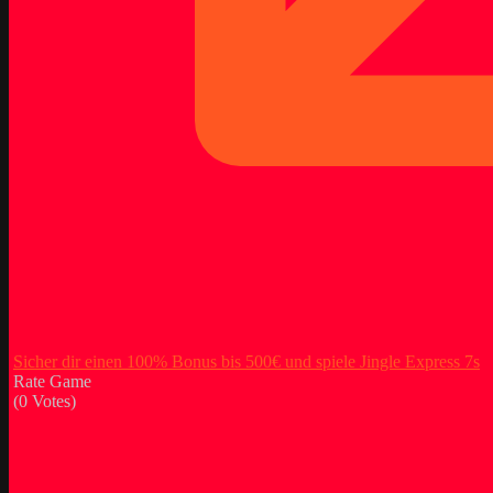
Sicher dir einen 100% Bonus bis 500€ und spiele Jingle Express 7s
Rate Game
(
0
Votes)