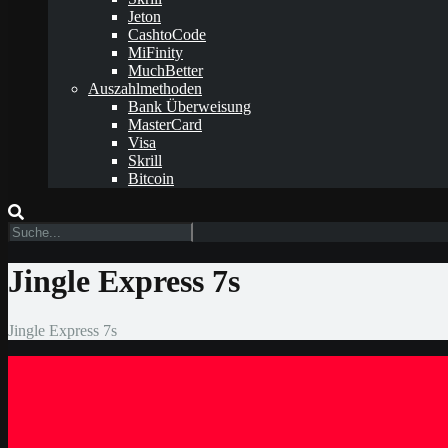
Jeton
CashtoCode
MiFinity
MuchBetter
Auszahlmethoden
Bank Überweisung
MasterCard
Visa
Skrill
Bitcoin
Jingle Express 7s
Jingle Express 7s