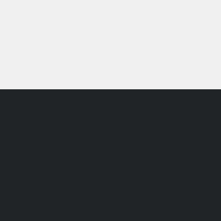
y Our Featured Games