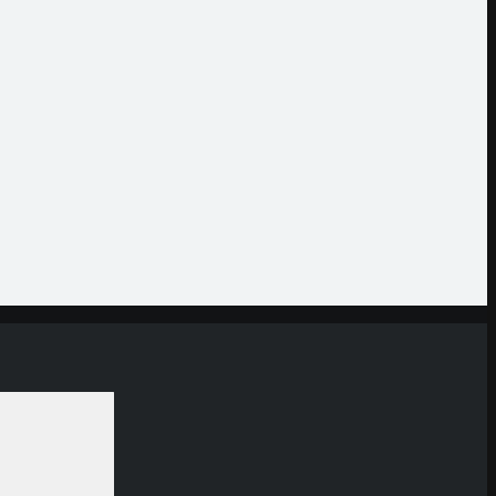
Suchen
Suchen
e Game
(
0
Votes)
Neue Casinos
Prestige