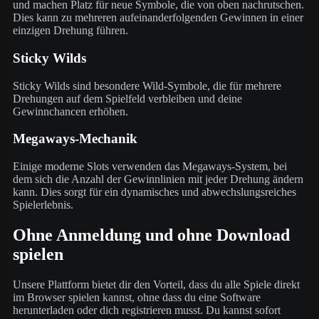
und machen Platz für neue Symbole, die von oben nachrutschen.
Dies kann zu mehreren aufeinanderfolgenden Gewinnen in einer
einzigen Drehung führen.
Sticky Wilds
Sticky Wilds sind besondere Wild-Symbole, die für mehrere
Drehungen auf dem Spielfeld verbleiben und deine
Gewinnchancen erhöhen.
Megaways-Mechanik
Einige moderne Slots verwenden das Megaways-System, bei
dem sich die Anzahl der Gewinnlinien mit jeder Drehung ändern
kann. Dies sorgt für ein dynamisches und abwechslungsreiches
Spielerlebnis.
Ohne Anmeldung und ohne Download
spielen
Unsere Plattform bietet dir den Vorteil, dass du alle Spiele direkt
im Browser spielen kannst, ohne dass du eine Software
herunterladen oder dich registrieren musst. Du kannst sofort