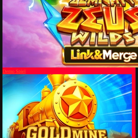
Demo Spiel