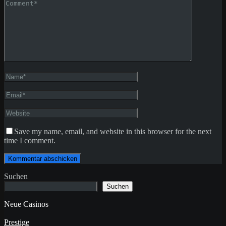
Save my name, email, and website in this browser for the next
time I comment.
Suchen
Suchen
Neue Casinos
Prestige