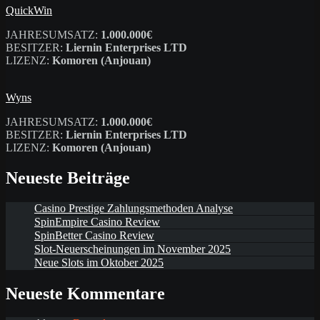
QuickWin
JAHRESUMSATZ:
1.000.000€
BESITZER:
Liernin Enterprises LTD
LIZENZ:
Komoren (Anjouan)
Wyns
JAHRESUMSATZ:
1.000.000€
BESITZER:
Liernin Enterprises LTD
LIZENZ:
Komoren (Anjouan)
Neueste Beiträge
Casino Prestige Zahlungsmethoden Analyse
SpinEmpire Casino Review
SpinBetter Casino Review
Slot-Neuerscheinungen im November 2025
Neue Slots im Oktober 2025
Neueste Kommentare