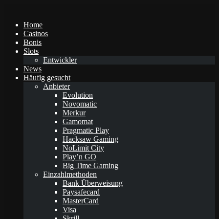
Home
Casinos
Bonis
Slots
Entwickler
News
Häufig gesucht
Anbieter
Evolution
Novomatic
Merkur
Gamomat
Pragmatic Play
Hacksaw Gaming
NoLimit City
Play’n GO
Big Time Gaming
Einzahlmethoden
Bank Überweisung
Paysafecard
MasterCard
Visa
Skrill