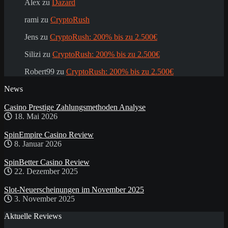
Alex
zu
Dazard
rami
zu
CryptoRush
Jens
zu
CryptoRush: 200% bis zu 2.500€
Silizi
zu
CryptoRush: 200% bis zu 2.500€
Robert99
zu
CryptoRush: 200% bis zu 2.500€
News
Casino Prestige Zahlungsmethoden Analyse
18. Mai 2026
SpinEmpire Casino Review
8. Januar 2026
SpinBetter Casino Review
22. Dezember 2025
Slot-Neuerscheinungen im November 2025
3. November 2025
Aktuelle Reviews