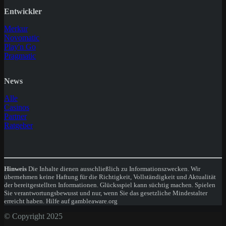
Entwickler
Merkur
Novomatic
Play'n Go
Pragmatic
News
Alle
Casinos
Partner
Ratgeber
Hinweis
Die Inhalte dienen ausschließlich zu Informationszwecken. Wir
übernehmen keine Haftung für die Richtigkeit, Vollständigkeit und Aktualität
der bereitgestellten Informationen. Glücksspiel kann süchtig machen. Spielen
Sie verantwortungsbewusst und nur, wenn Sie das gesetzliche Mindestalter
erreicht haben. Hilfe auf gambleaware.org
© Copyright 2025