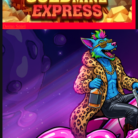
Demo Spiel