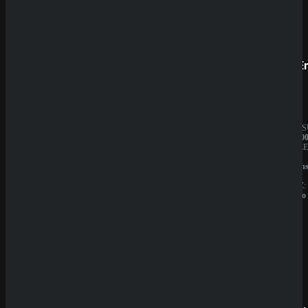
Prestige
SpinE
BESITZER:
JAHRES
Aurevia
10.000.0
IT
BESITZE
Group
GBL
LIZENZ:
Solution
Curacao
N.V.
LIZENZ:
Curacao