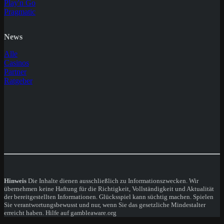
Play'n Go
Pragmatic
News
Alle
Casinos
Partner
Ratgeber
Hinweis
Die Inhalte dienen ausschließlich zu Informationszwecken. Wir
übernehmen keine Haftung für die Richtigkeit, Vollständigkeit und Aktualität
der bereitgestellten Informationen. Glücksspiel kann süchtig machen. Spielen
Sie verantwortungsbewusst und nur, wenn Sie das gesetzliche Mindestalter
erreicht haben. Hilfe auf gambleaware.org