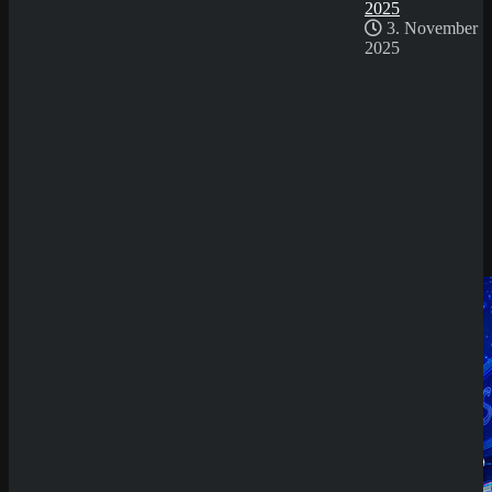
2025
3. November
2025
Demo Spiel