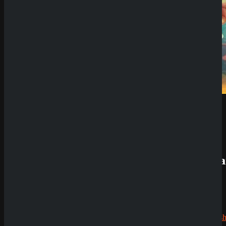
SpinBetter
Casino
Review
Slot-
Neuersche
inungen
im
November
2025
Neue
Slots im
Oktober
2025
Neueste
Kommenta
Alex
zu
Dazard
rami
zu
CryptoRus