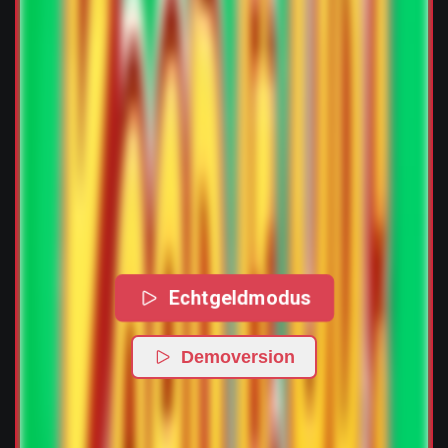
Echtgeldmodus
Demoversion