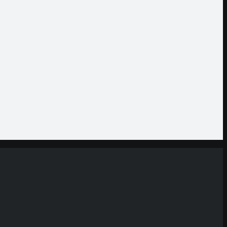
Suchen
Suchen
Neue Casinos
Prestige