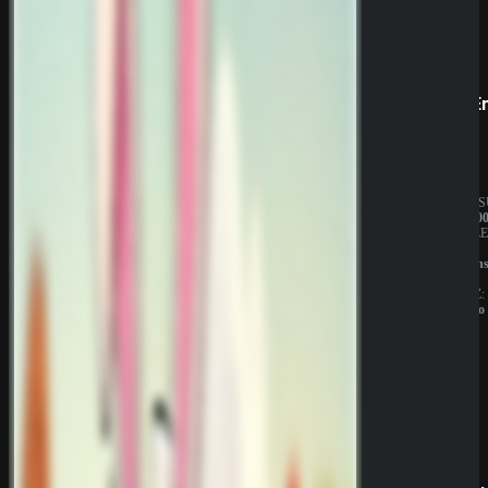
Prestige
SpinE
BESITZER:
JAHRES
Aurevia
10.000.0
IT
BESITZE
Group
GBL
LIZENZ:
Solution
Curacao
N.V.
LIZENZ:
Curacao