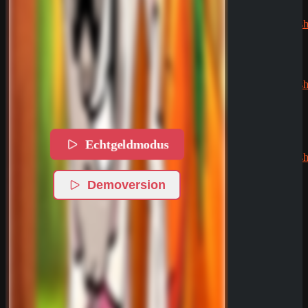
Jens
zu
CryptoRush
200% bis
zu 2.500€
Silizi
zu
CryptoRush
200% bis
zu 2.500€
Robert99
Echtgeldmodus
zu
CryptoRush
200% bis
zu 2.500€
Demoversion
News
Casino Prestige
Zahlungsmethoden
Analyse
18. Mai 2026
SpinEmpire Casino
Review