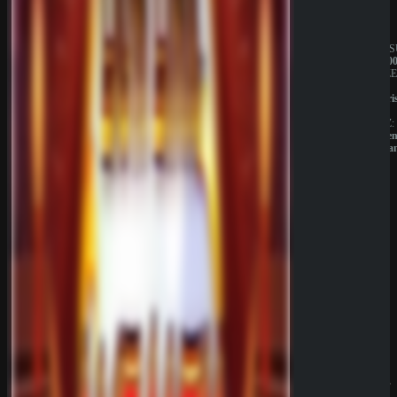
JAHRESUMSATZ:
JAHRES
1.000.000€
1.000.00
BESITZER:
BESITZE
Liernin
Liernin
Enterprises
Enterpri
LTD
LTD
LIZENZ:
LIZENZ:
Komoren
Komore
(Anjouan)
(Anjoua
Neueste
Beiträge
Casino
Prestige
Zahlungs
methoden
Analyse
SpinEmpir