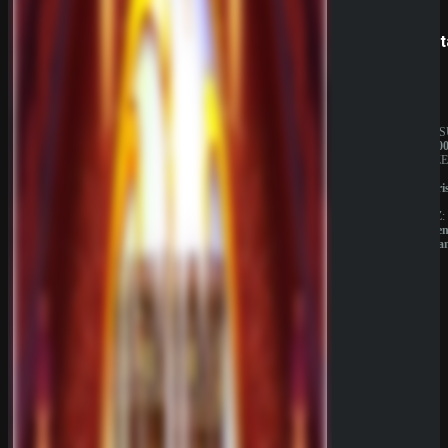
SpinBetter
Betist
JAHRESUMSATZ:
JAHRES
20.000.000€
1.000.00
BESITZER:
BESITZE
Sprut
Liernin
Group
Enterpri
B.V.
LTD
LIZENZ:
LIZENZ:
Curacao
Komore
(Anjoua
QuickWin
Wyns