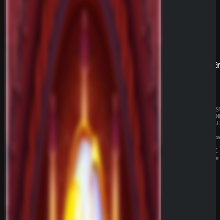
Prestige
SpinE
BESITZER:
JAHRES
Aurevia
10.000.0
IT
BESITZE
Group
GBL
LIZENZ:
Solution
Curacao
N.V.
LIZENZ:
Curacao