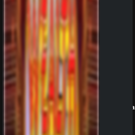
e Casino
Review
SpinBetter
Casino
Review
Slot-
Neuersche
inungen
im
November
2025
Neue
Slots im
Oktober
2025
Neueste
Kommenta
Alex
zu
Dazard