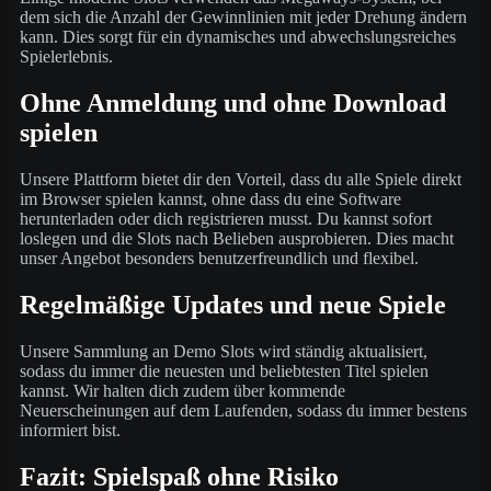
dem sich die Anzahl der Gewinnlinien mit jeder Drehung ändern
kann. Dies sorgt für ein dynamisches und abwechslungsreiches
Spielerlebnis.
Ohne Anmeldung und ohne Download
spielen
Unsere Plattform bietet dir den Vorteil, dass du alle Spiele direkt
im Browser spielen kannst, ohne dass du eine Software
herunterladen oder dich registrieren musst. Du kannst sofort
loslegen und die Slots nach Belieben ausprobieren. Dies macht
unser Angebot besonders benutzerfreundlich und flexibel.
Regelmäßige Updates und neue Spiele
Unsere Sammlung an Demo Slots wird ständig aktualisiert,
sodass du immer die neuesten und beliebtesten Titel spielen
kannst. Wir halten dich zudem über kommende
Neuerscheinungen auf dem Laufenden, sodass du immer bestens
informiert bist.
Fazit: Spielspaß ohne Risiko