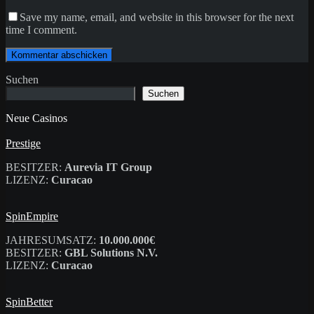
Save my name, email, and website in this browser for the next
time I comment.
Suchen
Suchen
Neue Casinos
Prestige
BESITZER:
Aurevia IT Group
LIZENZ:
Curacao
SpinEmpire
JAHRESUMSATZ:
10.000.000€
BESITZER:
GBL Solutions N.V.
LIZENZ:
Curacao
SpinBetter