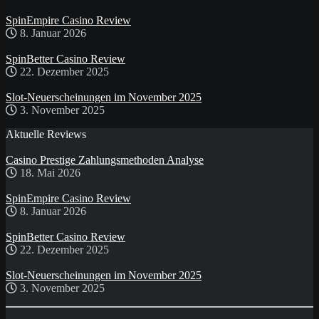
SpinEmpire Casino Review
8. Januar 2026
SpinBetter Casino Review
22. Dezember 2025
Slot-Neuerscheinungen im November 2025
3. November 2025
Aktuelle Reviews
Casino Prestige Zahlungsmethoden Analyse
18. Mai 2026
SpinEmpire Casino Review
8. Januar 2026
SpinBetter Casino Review
22. Dezember 2025
Slot-Neuerscheinungen im November 2025
3. November 2025