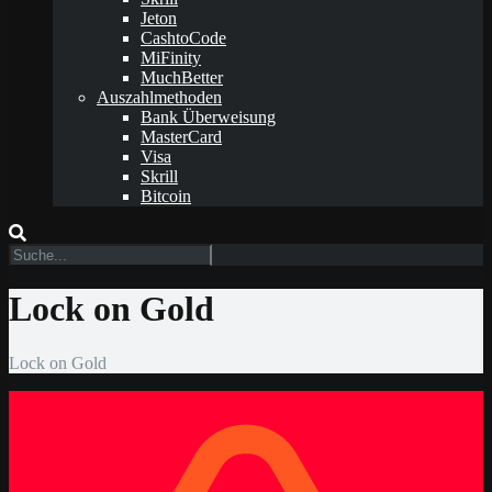
Jeton
CashtoCode
MiFinity
MuchBetter
Auszahlmethoden
Bank Überweisung
MasterCard
Visa
Skrill
Bitcoin
Lock on Gold
Lock on Gold