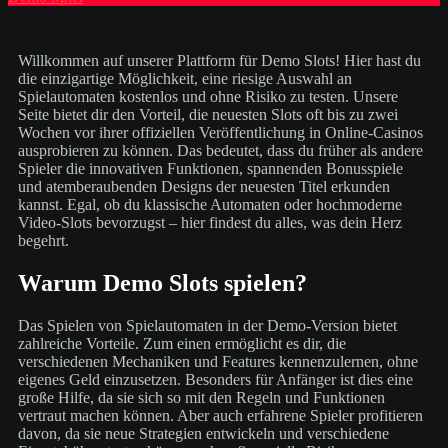
Willkommen auf unserer Plattform für Demo Slots! Hier hast du
die einzigartige Möglichkeit, eine riesige Auswahl an
Spielautomaten kostenlos und ohne Risiko zu testen. Unsere
Seite bietet dir den Vorteil, die neuesten Slots oft bis zu zwei
Wochen vor ihrer offiziellen Veröffentlichung in Online-Casinos
ausprobieren zu können. Das bedeutet, dass du früher als andere
Spieler die innovativen Funktionen, spannenden Bonusspiele
und atemberaubenden Designs der neuesten Titel erkunden
kannst. Egal, ob du klassische Automaten oder hochmoderne
Video-Slots bevorzugst – hier findest du alles, was dein Herz
begehrt.
Warum Demo Slots spielen?
Das Spielen von Spielautomaten in der Demo-Version bietet
zahlreiche Vorteile. Zum einen ermöglicht es dir, die
verschiedenen Mechaniken und Features kennenzulernen, ohne
eigenes Geld einzusetzen. Besonders für Anfänger ist dies eine
große Hilfe, da sie sich so mit den Regeln und Funktionen
vertraut machen können. Aber auch erfahrene Spieler profitieren
davon, da sie neue Strategien entwickeln und verschiedene