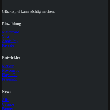
Glücksspiel kann süchtig machen.
Einzahlung
Mastercard
Visa
Apple Pay
Paysafe
Entwickler
Merkur
Novomatic
Play'n Go
Pragmatic
News
Alle
Casinos
Partner