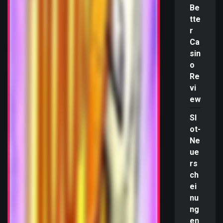
Be
tte
r
Ca
sin
o
Re
vi
ew
Sl
ot-
Ne
ue
rs
ch
ei
nu
ng
en