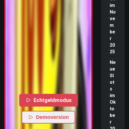
im
No
ve
m
be
r
20
25
Ne
ue
Sl
ot
s
im
Echtgeldmodus
Ok
to
be
Demoversion
r
20