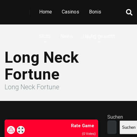
Home
Casinos
Bonis
Slots
News
Häufig gesucht
Long Neck
Fortune
Long Neck Fortune
Suchen
Rate Game
Suchen
(
0
Votes)