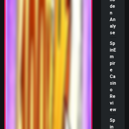
de
n
An
aly
se
Sp
inE
m
pir
e
Ca
sin
o
Re
vi
ew
Sp
in