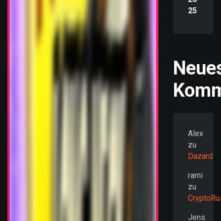
25
Neue
Komm
Alex
zu
Dazard
rami
zu
CryptoRu
Jens