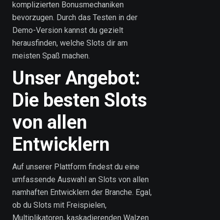
komplizierten Bonusmechaniken
bevorzugen. Durch das Testen in der
Demo-Version kannst du gezielt
herausfinden, welche Slots dir am
meisten Spaß machen.
Unser Angebot:
Die besten Slots
von allen
Entwicklern
Auf unserer Plattform findest du eine
umfassende Auswahl an Slots von allen
namhaften Entwicklern der Branche. Egal,
ob du Slots mit Freispielen,
Multiplikatoren, kaskadierenden Walzen