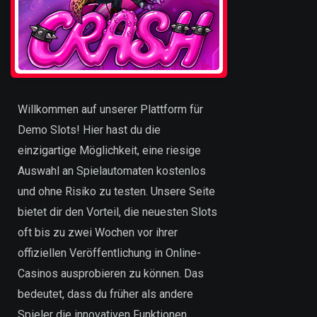
Willkommen auf unserer Plattform für
Demo Slots! Hier hast du die
einzigartige Möglichkeit, eine riesige
Auswahl an Spielautomaten kostenlos
und ohne Risiko zu testen. Unsere Seite
bietet dir den Vorteil, die neuesten Slots
oft bis zu zwei Wochen vor ihrer
offiziellen Veröffentlichung in Online-
Casinos ausprobieren zu können. Das
bedeutet, dass du früher als andere
Spieler die innovativen Funktionen,