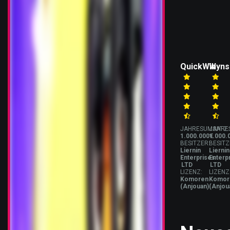
QuickWin
Wyns
JAHRESUMSATZ:
JAHRE
1.000.000€
1.000.
BESITZER:
BESITZ
Liernin
Liernin
Enterprises
Enterp
LTD
LTD
LIZENZ:
LIZENZ
Komoren
Komor
(Anjouan)
(Anjou