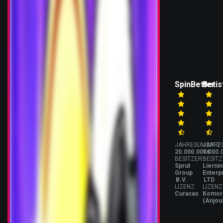
SpinBetter
Betis
JAHRESUMSATZ:
JAHRE
20.000.000€
1.000.
BESITZER:
BESITZ
Sprut
Liernin
Group
Enterp
B.V.
LTD
LIZENZ:
LIZENZ
Curacao
Komor
(Anjou