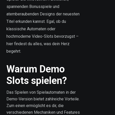
spannenden Bonusspiele und
atemberaubenden Designs der neuesten
Titel erkunden kannst. Egal, ob du
klassische Automaten oder
hochmoderne Video-Slots bevorzugst –
hier findest du alles, was dein Herz
begehrt.
Warum Demo
Slots spielen?
Das Spielen von Spielautomaten in der
Demo-Version bietet zahlreiche Vorteile.
Zum einen ermöglicht es dir, die
verschiedenen Mechaniken und Features