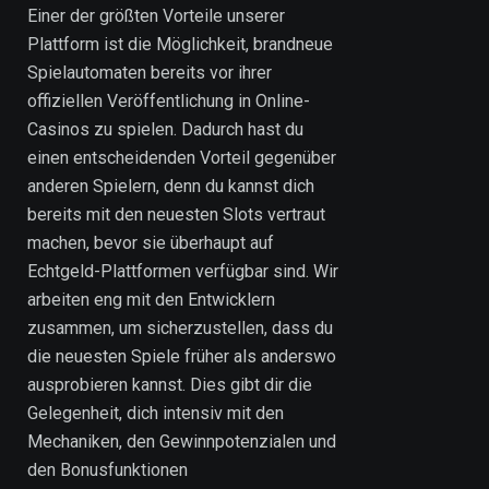
Einer der größten Vorteile unserer
Plattform ist die Möglichkeit, brandneue
Spielautomaten bereits vor ihrer
offiziellen Veröffentlichung in Online-
Casinos zu spielen. Dadurch hast du
einen entscheidenden Vorteil gegenüber
anderen Spielern, denn du kannst dich
bereits mit den neuesten Slots vertraut
machen, bevor sie überhaupt auf
Echtgeld-Plattformen verfügbar sind. Wir
arbeiten eng mit den Entwicklern
zusammen, um sicherzustellen, dass du
die neuesten Spiele früher als anderswo
ausprobieren kannst. Dies gibt dir die
Gelegenheit, dich intensiv mit den
Mechaniken, den Gewinnpotenzialen und
den Bonusfunktionen