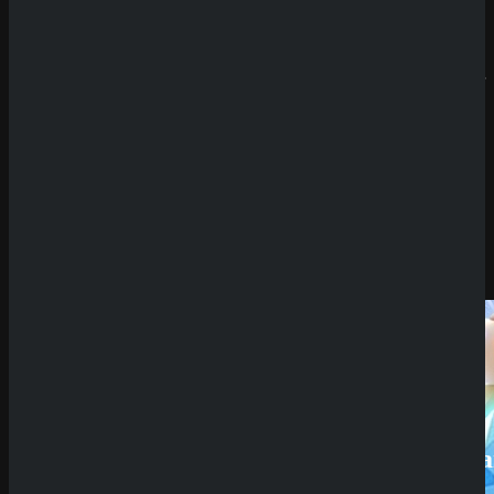
Zahlungs
methoden
Echtgeldmodus
Demoversion
Analyse
SpinEmpir
Having issues with
Lucky Tiger 2
?
e Casino
Review
SpinBetter
Casino
Review
Slot-
Neuersche
Submit
inungen
Sicher dir einen 100% Bonus bis 500€ und spiele
im
Lucky Tiger 2
November
Try Our Featured Games
2025
Neue
Slots im
Oktober
2025
Neueste
Kommenta