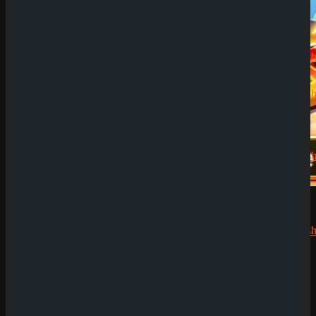
Alex
zu
Dazard
rami
zu
CryptoRus
Jens
zu
CryptoRush
200% bis
zu 2.500€
Silizi
zu
CryptoRush
200% bis
zu 2.500€
Demo Spiel
Robert99
zu
CryptoRush
200% bis
zu 2.500€
News
Casino Prestige
Zahlungsmethoden