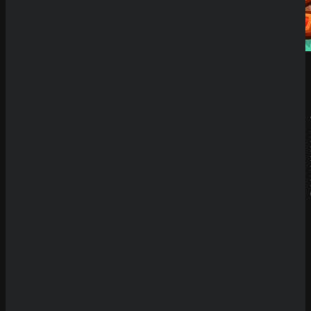
Neueste
Beiträge
Casino
Prestige