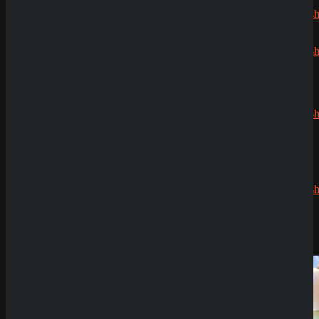
rami
zu
CryptoRus
Jens
zu
CryptoRush
200% bis
Echtgeldmodus
zu 2.500€
Demoversion
Silizi
zu
Having issues with
Magic Treasures Hold & Win
CryptoRush
Lion
?
200% bis
zu 2.500€
Robert99
zu
CryptoRush
200% bis
Submit
zu 2.500€
Sicher dir einen 100% Bonus bis 500€ und spiele
Magic Treasures Hold & Win Lion
Try Our Featured Games
News
Casino Prestige
Zahlungsmethoden
Analyse
18. Mai 2026