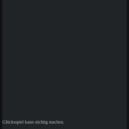
Save my name, email, and website in this
browser for the next time I comment.
Glücksspiel kann süchtig machen.