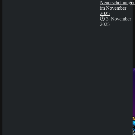
Neuerscheinunge
im November
2025
3. November
2025
Demo Spiel