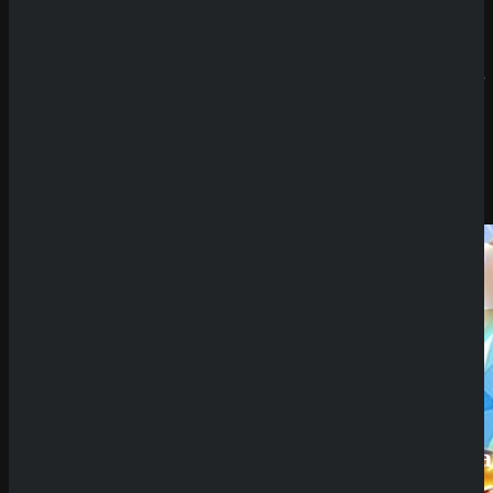
Zahlungs
Having issues with
Majestic Coins Extreme
?
methoden
Analyse
SpinEmpir
e Casino
Review
SpinBetter
Submit
Casino
Sicher dir einen 100% Bonus bis 500€ und spiele
Review
Majestic Coins Extreme
Slot-
Try Our Featured Games
Neuersche
inungen
im
November
2025
Neue
Slots im
Oktober
2025
Neueste
Kommenta