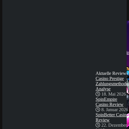
Analyse
18. Mai 2026
SpinEmpire Casino
Review
Demo Spiel
8. Januar 2026
SpinBetter Casino
Review
22. Dezember
2025
Slot-
Neuerscheinungen i
November 2025
3. November
2025
Aktuelle Reviews
Casino Prestige
Zahlungsmethode
Analyse
18. Mai 2026
SpinEmpire
Casino Review
8. Januar 2026
SpinBetter Casino
Review
22. Dezember