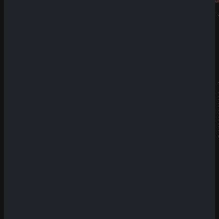
Neueste
Beiträge
Echtgeldmodus
Casino
Demoversion
Prestige