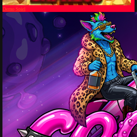
Demo Spiel