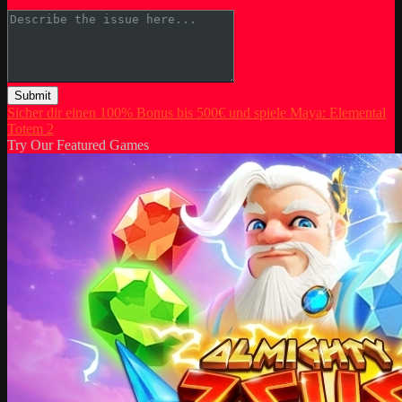
Submit
Sicher dir einen 100% Bonus bis 500€ und spiele Maya: Elemental
Totem 2
Try Our Featured Games