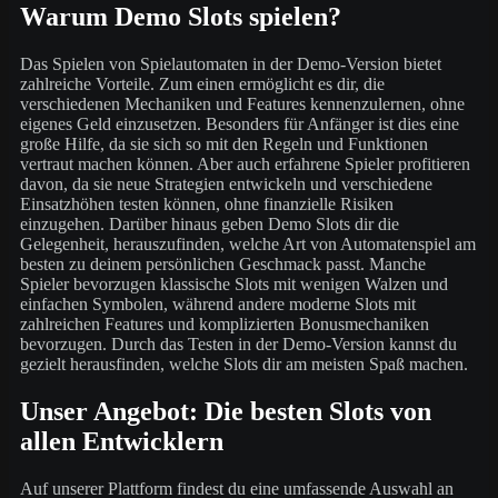
Warum Demo Slots spielen?
Das Spielen von Spielautomaten in der Demo-Version bietet
zahlreiche Vorteile. Zum einen ermöglicht es dir, die
verschiedenen Mechaniken und Features kennenzulernen, ohne
eigenes Geld einzusetzen. Besonders für Anfänger ist dies eine
große Hilfe, da sie sich so mit den Regeln und Funktionen
vertraut machen können. Aber auch erfahrene Spieler profitieren
davon, da sie neue Strategien entwickeln und verschiedene
Einsatzhöhen testen können, ohne finanzielle Risiken
einzugehen. Darüber hinaus geben Demo Slots dir die
Gelegenheit, herauszufinden, welche Art von Automatenspiel am
besten zu deinem persönlichen Geschmack passt. Manche
Spieler bevorzugen klassische Slots mit wenigen Walzen und
einfachen Symbolen, während andere moderne Slots mit
zahlreichen Features und komplizierten Bonusmechaniken
bevorzugen. Durch das Testen in der Demo-Version kannst du
gezielt herausfinden, welche Slots dir am meisten Spaß machen.
Unser Angebot: Die besten Slots von
allen Entwicklern
Auf unserer Plattform findest du eine umfassende Auswahl an