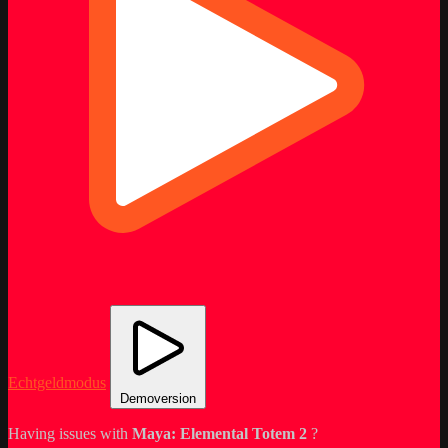
Echtgeldmodus
Demoversion
Having issues with
Maya: Elemental Totem 2
?