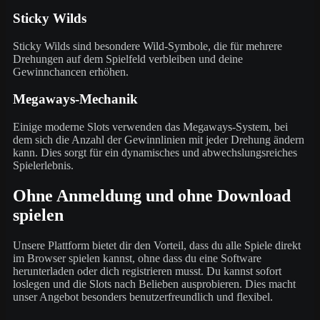
Sticky Wilds
Sticky Wilds sind besondere Wild-Symbole, die für mehrere
Drehungen auf dem Spielfeld verbleiben und deine
Gewinnchancen erhöhen.
Megaways-Mechanik
Einige moderne Slots verwenden das Megaways-System, bei
dem sich die Anzahl der Gewinnlinien mit jeder Drehung ändern
kann. Dies sorgt für ein dynamisches und abwechslungsreiches
Spielerlebnis.
Ohne Anmeldung und ohne Download
spielen
Unsere Plattform bietet dir den Vorteil, dass du alle Spiele direkt
im Browser spielen kannst, ohne dass du eine Software
herunterladen oder dich registrieren musst. Du kannst sofort
loslegen und die Slots nach Belieben ausprobieren. Dies macht
unser Angebot besonders benutzerfreundlich und flexibel.