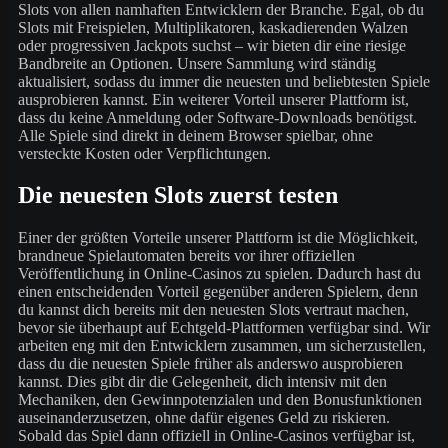
Slots von allen namhaften Entwicklern der Branche. Egal, ob du
Slots mit Freispielen, Multiplikatoren, kaskadierenden Walzen
oder progressiven Jackpots suchst – wir bieten dir eine riesige
Bandbreite an Optionen. Unsere Sammlung wird ständig
aktualisiert, sodass du immer die neuesten und beliebtesten Spiele
ausprobieren kannst. Ein weiterer Vorteil unserer Plattform ist,
dass du keine Anmeldung oder Software-Downloads benötigst.
Alle Spiele sind direkt in deinem Browser spielbar, ohne
versteckte Kosten oder Verpflichtungen.
Die neuesten Slots zuerst testen
Einer der größten Vorteile unserer Plattform ist die Möglichkeit,
brandneue Spielautomaten bereits vor ihrer offiziellen
Veröffentlichung in Online-Casinos zu spielen. Dadurch hast du
einen entscheidenden Vorteil gegenüber anderen Spielern, denn
du kannst dich bereits mit den neuesten Slots vertraut machen,
bevor sie überhaupt auf Echtgeld-Plattformen verfügbar sind. Wir
arbeiten eng mit den Entwicklern zusammen, um sicherzustellen,
dass du die neuesten Spiele früher als anderswo ausprobieren
kannst. Dies gibt dir die Gelegenheit, dich intensiv mit den
Mechaniken, den Gewinnpotenzialen und den Bonusfunktionen
auseinanderzusetzen, ohne dafür eigenes Geld zu riskieren.
Sobald das Spiel dann offiziell in Online-Casinos verfügbar ist,