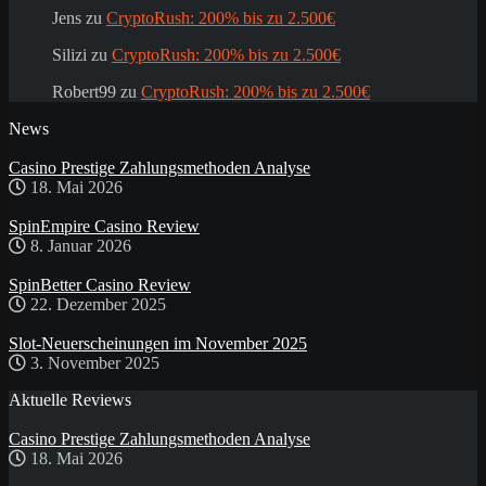
Jens
zu
CryptoRush: 200% bis zu 2.500€
Silizi
zu
CryptoRush: 200% bis zu 2.500€
Robert99
zu
CryptoRush: 200% bis zu 2.500€
News
Casino Prestige Zahlungsmethoden Analyse
18. Mai 2026
SpinEmpire Casino Review
8. Januar 2026
SpinBetter Casino Review
22. Dezember 2025
Slot-Neuerscheinungen im November 2025
3. November 2025
Aktuelle Reviews
Casino Prestige Zahlungsmethoden Analyse
18. Mai 2026