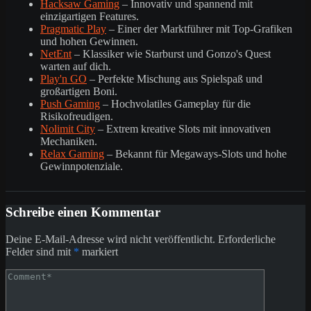
Hacksaw Gaming
– Innovativ und spannend mit
einzigartigen Features.
Pragmatic Play
– Einer der Marktführer mit Top-Grafiken
und hohen Gewinnen.
NetEnt
– Klassiker wie Starburst und Gonzo's Quest
warten auf dich.
Play'n GO
– Perfekte Mischung aus Spielspaß und
großartigen Boni.
Push Gaming
– Hochvolatiles Gameplay für die
Risikofreudigen.
Nolimit City
– Extrem kreative Slots mit innovativen
Mechaniken.
Relax Gaming
– Bekannt für Megaways-Slots und hohe
Gewinnpotenziale.
Schreibe einen Kommentar
Deine E-Mail-Adresse wird nicht veröffentlicht.
Erforderliche
Felder sind mit
*
markiert