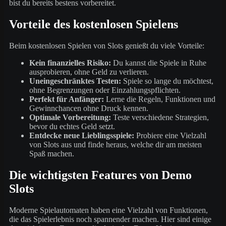
bist du bereits bestens vorbereitet.
Vorteile des kostenlosen Spielens
Beim kostenlosen Spielen von Slots genießt du viele Vorteile:
Kein finanzielles Risiko:
Du kannst die Spiele in Ruhe
ausprobieren, ohne Geld zu verlieren.
Uneingeschränktes Testen:
Spiele so lange du möchtest,
ohne Begrenzungen oder Einzahlungspflichten.
Perfekt für Anfänger:
Lerne die Regeln, Funktionen und
Gewinnchancen ohne Druck kennen.
Optimale Vorbereitung:
Teste verschiedene Strategien,
bevor du echtes Geld setzt.
Entdecke neue Lieblingsspiele:
Probiere eine Vielzahl
von Slots aus und finde heraus, welche dir am meisten
Spaß machen.
Die wichtigsten Features von Demo
Slots
Moderne Spielautomaten haben eine Vielzahl von Funktionen,
die das Spielerlebnis noch spannender machen. Hier sind einige