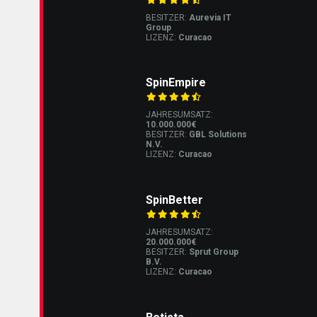
BESITZER:
Aurevia IT
Group
LIZENZ:
Curacao
SpinEmpire
JAHRESUMSATZ:
10.000.000€
BESITZER:
GBL Solutions
N.V.
LIZENZ:
Curacao
SpinBetter
JAHRESUMSATZ:
20.000.000€
BESITZER:
Sprut Group
B.V.
LIZENZ:
Curacao