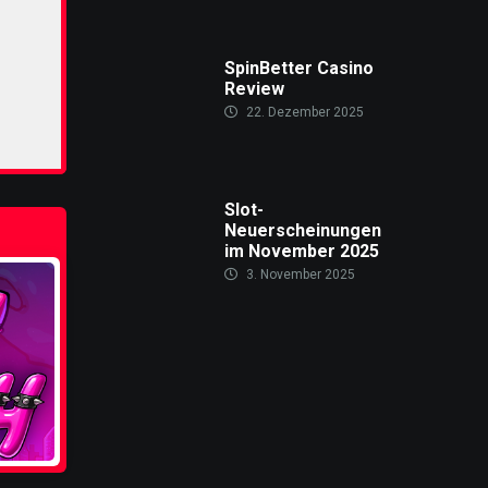
SpinBetter Casino
Review
22. Dezember 2025
Slot-
Neuerscheinungen
im November 2025
3. November 2025