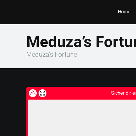
Home
Meduza’s Fortu
Meduza’s Fortune
Sicher dir einen 