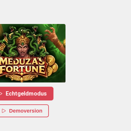
Echtgeldmodus
Demoversion