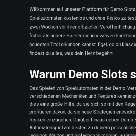
Willkommen auf unserer Plattform für Demo Slots! 
Spielautomaten kostenlos und ohne Risiko zu testen
zwei Wochen vor ihrer offiziellen Veröffentlichun
früher als andere Spieler die innovativen Funkt
neuesten Titel erkunden kannst. Egal, ob du klas
findest du alles, was dein Herz begehrt.
Warum Demo Slots s
Das Spielen von Spielautomaten in der Demo-Versio
verschiedenen Mechaniken und Features kennenzul
dies eine große Hilfe, da sie sich so mit den Reg
profitieren davon, da sie neue Strategien entwick
Risiken einzugehen. Darüber hinaus geben Demo Sl
Automatenspiel am besten zu deinem persönliche
wenigen Walzen und einfachen Symbolen, während 