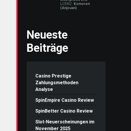
LIZENZ:
Komoren
(Anjouan)
Neueste
Beiträge
Casino Prestige
Zahlungsmethoden
Analyse
SpinEmpire Casino Review
SpinBetter Casino Review
Slot-Neuerscheinungen im
November 2025