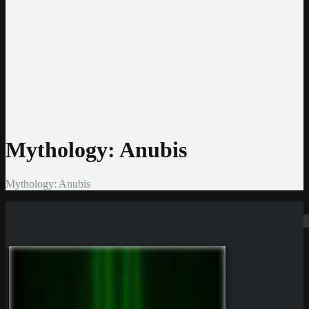
Jeton
CashtoCode
MiFinity
MuchBetter
Auszahlmethoden
Bank Überweisung
MasterCard
Visa
Skrill
Bitcoin
Mythology: Anubis
Mythology: Anubis
Suchen
Rate Game
(
0
Votes)
Neue Casinos