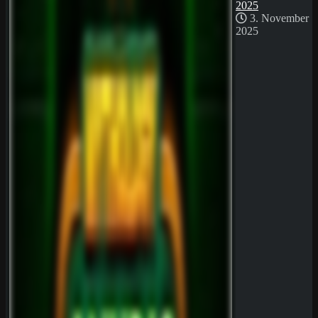
2025
3. November
2025