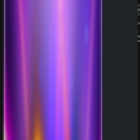
JAHRESUMSATZ:
JAHRES
1.000.000€
1.000.00
BESITZER:
BESITZE
Liernin
Liernin
Enterprises
Enterpri
LTD
LTD
LIZENZ:
LIZENZ:
Komoren
Komore
(Anjouan)
(Anjoua
Neueste
Beiträge
Casino
Prestige
Zahlungs
methoden
Analyse
SpinEmpir
e Casino
Review