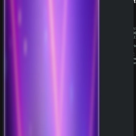
SpinBetter
Betist
JAHRESUMSATZ:
JAHRES
20.000.000€
1.000.00
BESITZER:
BESITZE
Sprut
Liernin
Group
Enterpri
B.V.
LTD
LIZENZ:
LIZENZ:
Curacao
Komore
(Anjoua
QuickWin
Wyns