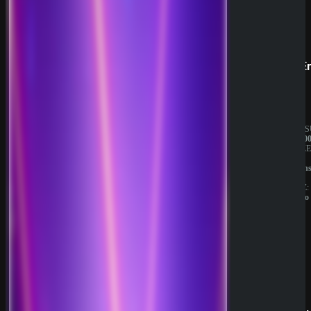
Prestige
SpinE
BESITZER:
JAHRES
Aurevia
10.000.0
IT
BESITZE
Group
GBL
LIZENZ:
Solution
Curacao
N.V.
LIZENZ:
Curacao