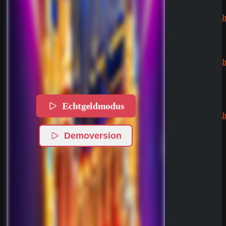
Jens
zu
CryptoRush
200% bis
zu 2.500€
Silizi
zu
CryptoRush
200% bis
zu 2.500€
Robert99
Echtgeldmodus
zu
CryptoRush
200% bis
zu 2.500€
Demoversion
News
Casino Prestige
Zahlungsmethoden
Analyse
18. Mai 2026
SpinEmpire Casino
Review