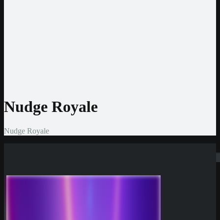
Jeton
CashtoCode
MiFinity
MuchBetter
Auszahlmethoden
Bank Überweisung
MasterCard
Visa
Skrill
Bitcoin
Nudge Royale
Nudge Royale
Suchen
Rate Game
(
0
Votes)
Neue Casinos