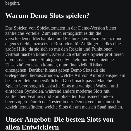
begehrt.
Warum Demo Slots spielen?
Das Spielen von Spielautomaten in der Demo-Version bietet
zahlreiche Vorteile. Zum einen ermöglicht es dir, die
verschiedenen Mechaniken und Features kennenzulernen, ohne
eigenes Geld einzusetzen. Besonders für Anfänger ist dies eine
große Hilfe, da sie sich so mit den Regeln und Funktionen
vertraut machen können. Aber auch erfahrene Spieler profitieren
davon, da sie neue Strategien entwickeln und verschiedene
Einsatzhöhen testen können, ohne finanzielle Risiken
einzugehen. Darüber hinaus geben Demo Slots dir die
Gelegenheit, herauszufinden, welche Art von Automatenspiel am
besten zu deinem persönlichen Geschmack passt. Manche
Spieler bevorzugen klassische Slots mit wenigen Walzen und
einfachen Symbolen, während andere moderne Slots mit
zahlreichen Features und komplizierten Bonusmechaniken
bevorzugen. Durch das Testen in der Demo-Version kannst du
gezielt herausfinden, welche Slots dir am meisten Spaß machen.
Unser Angebot: Die besten Slots von
allen Entwicklern