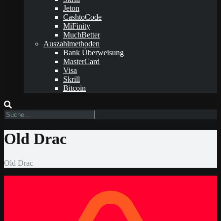
Jeton
CashtoCode
MiFinity
MuchBetter
Auszahlmethoden
Bank Überweisung
MasterCard
Visa
Skrill
Bitcoin
Old Drac
Old Drac