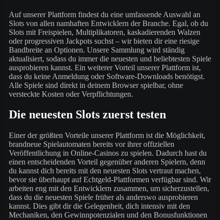
Auf unserer Plattform findest du eine umfassende Auswahl an
Slots von allen namhaften Entwicklern der Branche. Egal, ob du
Slots mit Freispielen, Multiplikatoren, kaskadierenden Walzen
oder progressiven Jackpots suchst – wir bieten dir eine riesige
Bandbreite an Optionen. Unsere Sammlung wird ständig
aktualisiert, sodass du immer die neuesten und beliebtesten Spiele
ausprobieren kannst. Ein weiterer Vorteil unserer Plattform ist,
dass du keine Anmeldung oder Software-Downloads benötigst.
Alle Spiele sind direkt in deinem Browser spielbar, ohne
versteckte Kosten oder Verpflichtungen.
Die neuesten Slots zuerst testen
Einer der größten Vorteile unserer Plattform ist die Möglichkeit,
brandneue Spielautomaten bereits vor ihrer offiziellen
Veröffentlichung in Online-Casinos zu spielen. Dadurch hast du
einen entscheidenden Vorteil gegenüber anderen Spielern, denn
du kannst dich bereits mit den neuesten Slots vertraut machen,
bevor sie überhaupt auf Echtgeld-Plattformen verfügbar sind. Wir
arbeiten eng mit den Entwicklern zusammen, um sicherzustellen,
dass du die neuesten Spiele früher als anderswo ausprobieren
kannst. Dies gibt dir die Gelegenheit, dich intensiv mit den
Mechaniken, den Gewinnpotenzialen und den Bonusfunktionen