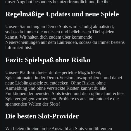
unser Angebot besonders benutzerfreundlich und flexibel.
Regelmäßige Updates und neue Spiele
Unsere Sammlung an Demo Slots wird ständig aktualisiert,
sodass du immer die neuesten und beliebtesten Titel spielen
kannst. Wir halten dich zudem über kommende
Neuerscheinungen auf dem Laufenden, sodass du immer bestens
informiert bist.
Fazit: Spielspaß ohne Risiko
Unsere Plattform bietet dir die perfekte Möglichkeit,
Spielautomaten in der Demo-Version auszuprobieren und dabei
neue Lieblingsspiele zu entdecken. Ohne Risiko, ohne
Anmeldung und ohne versteckte Kosten kannst du alle
Funktionen der neuesten Slots testen und dich optimal auf echtes
Spielvergnügen vorbereiten. Probiere es aus und entdecke die
spannenden Welten der Slots!
Die besten Slot-Provider
Wir bieten dir eine breite Auswahl an Slots von führenden