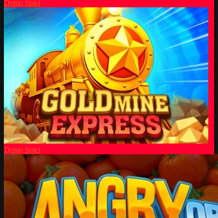
Demo Spiel
Demo Spiel