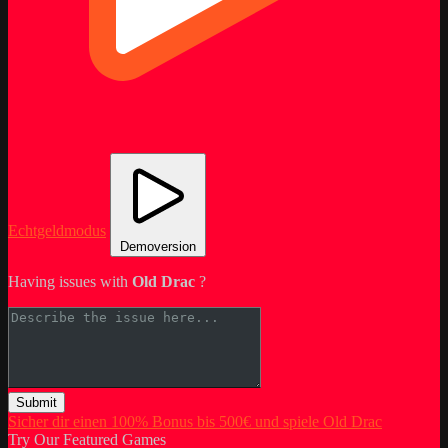
Echtgeldmodus
Demoversion
Having issues with
Old Drac
?
Submit
Sicher dir einen 100% Bonus bis 500€ und spiele Old Drac
Try Our Featured Games