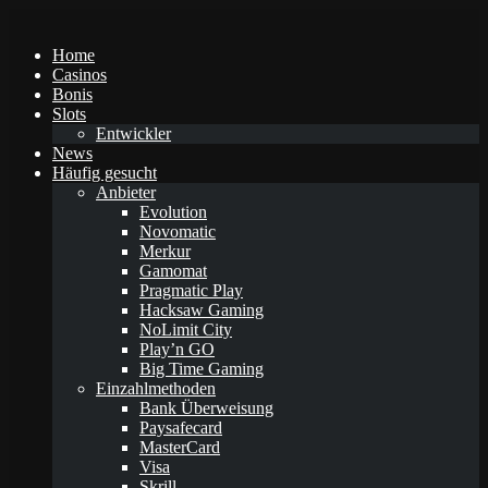
Home
Casinos
Bonis
Slots
Entwickler
News
Häufig gesucht
Anbieter
Evolution
Novomatic
Merkur
Gamomat
Pragmatic Play
Hacksaw Gaming
NoLimit City
Play’n GO
Big Time Gaming
Einzahlmethoden
Bank Überweisung
Paysafecard
MasterCard
Visa
Skrill