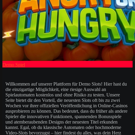
Demo Spiel
Willkommen auf unserer Plattform für Demo Slots! Hier hast du
die einzigartige Möglichkeit, eine riesige Auswahl an
Spielautomaten kostenlos und ohne Risiko zu testen. Unsere
Seite bietet dir den Vorteil, die neuesten Slots oft bis zu zwei
Wochen vor ihrer offiziellen Veröffentlichung in Online-Casinos
ausprobieren zu können. Das bedeutet, dass du früher als andere
Spieler die innovativen Funktionen, spannenden Bonusspiele
und atemberaubenden Designs der neuesten Titel erkunden
kannst. Egal, ob du klassische Automaten oder hochmoderne
Video-Slots bevorzugst – hier findest du alles, was dein Herz