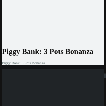
Jeton
CashtoCode
MiFinity
MuchBetter
Auszahlmethoden
Bank Überweisung
MasterCard
Visa
Skrill
Bitcoin
Piggy Bank: 3 Pots Bonanza
Piggy Bank: 3 Pots Bonanza
Suchen
Neue Casinos