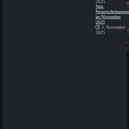
2025
Slot-
Neuerscheinunge
im November
2025
3. November
2025
Demo Spiel
Willkommen auf unserer Plattform für Demo
Slots! Hier hast du die einzigartige Möglichkeit,
eine riesige Auswahl an Spielautomaten
kostenlos und ohne Risiko zu testen. Unsere
Seite bietet dir den Vorteil, die neuesten Slots
oft bis zu zwei Wochen vor ihrer offiziellen
Veröffentlichung in Online-Casinos
ausprobieren zu können. Das bedeutet, dass du
früher als andere Spieler die innovativen
Funktionen, spannenden Bonusspiele und
atemberaubenden Designs der neuesten Titel