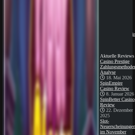
8. Januar 2026
SpinBetter Casino
Review
22. Dezember
2025
Slot-
Neuerscheinungen i
November 2025
3. November
2025
Aktuelle Reviews
Casino Prestige
Zahlungsmethode
Analyse
18. Mai 2026
SpinEmpire
Casino Review
8. Januar 2026
SpinBetter Casino
Review
22. Dezember
2025
Slot-
Neuerscheinunge
im November