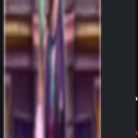
SpinBetter
Casino
Review
Slot-
Neuersche
inungen
im
November
2025
Neue
Slots im
Oktober
2025
Neueste
Kommenta
Alex
zu
Dazard
rami
zu
CryptoRus