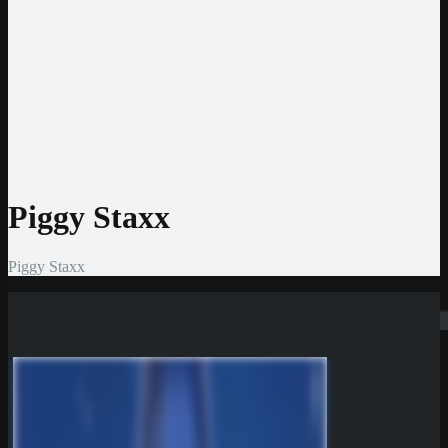
Jeton
CashtoCode
MiFinity
MuchBetter
Auszahlmethoden
Bank Überweisung
MasterCard
Visa
Skrill
Bitcoin
Piggy Staxx
Piggy Staxx
Suchen
Rate Game
(
0
Votes)
Neue Casinos