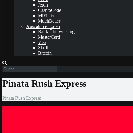
Jeton
CashtoCode
MiFinity
MuchBetter
Auszahlmethoden
Bank Überweisung
MasterCard
Visa
Skrill
Bitcoin
Pinata Rush Express
Pinata Rush Express