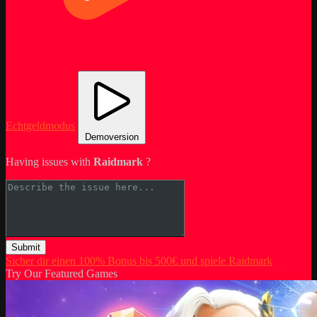
Echtgeldmodus
Demoversion
Having issues with
Raidmark
?
Submit
Sicher dir einen 100% Bonus bis 500€ und spiele Raidmark
Try Our Featured Games