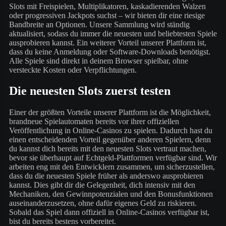
Slots mit Freispielen, Multiplikatoren, kaskadierenden Walzen
oder progressiven Jackpots suchst – wir bieten dir eine riesige
Bandbreite an Optionen. Unsere Sammlung wird ständig
aktualisiert, sodass du immer die neuesten und beliebtesten Spiele
ausprobieren kannst. Ein weiterer Vorteil unserer Plattform ist,
dass du keine Anmeldung oder Software-Downloads benötigst.
Alle Spiele sind direkt in deinem Browser spielbar, ohne
versteckte Kosten oder Verpflichtungen.
Die neuesten Slots zuerst testen
Einer der größten Vorteile unserer Plattform ist die Möglichkeit,
brandneue Spielautomaten bereits vor ihrer offiziellen
Veröffentlichung in Online-Casinos zu spielen. Dadurch hast du
einen entscheidenden Vorteil gegenüber anderen Spielern, denn
du kannst dich bereits mit den neuesten Slots vertraut machen,
bevor sie überhaupt auf Echtgeld-Plattformen verfügbar sind. Wir
arbeiten eng mit den Entwicklern zusammen, um sicherzustellen,
dass du die neuesten Spiele früher als anderswo ausprobieren
kannst. Dies gibt dir die Gelegenheit, dich intensiv mit den
Mechaniken, den Gewinnpotenzialen und den Bonusfunktionen
auseinanderzusetzen, ohne dafür eigenes Geld zu riskieren.
Sobald das Spiel dann offiziell in Online-Casinos verfügbar ist,
bist du bereits bestens vorbereitet.