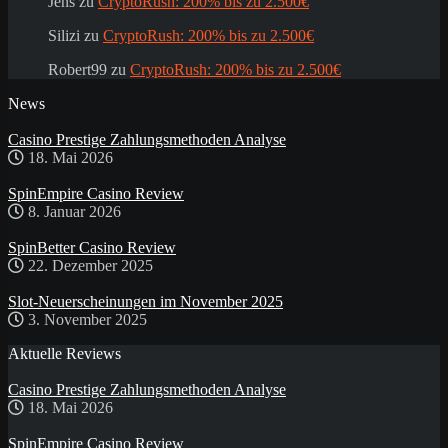
Jens
zu
CryptoRush: 200% bis zu 2.500€
Silizi
zu
CryptoRush: 200% bis zu 2.500€
Robert99
zu
CryptoRush: 200% bis zu 2.500€
News
Casino Prestige Zahlungsmethoden Analyse
18. Mai 2026
SpinEmpire Casino Review
8. Januar 2026
SpinBetter Casino Review
22. Dezember 2025
Slot-Neuerscheinungen im November 2025
3. November 2025
Aktuelle Reviews
Casino Prestige Zahlungsmethoden Analyse
18. Mai 2026
SpinEmpire Casino Review