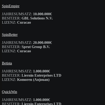
SpinEmpire
JAHRESUMSATZ:
10.000.000€
BESITZER:
GBL Solutions N.V.
LIZENZ:
Curacao
SpinBetter
JAHRESUMSATZ:
20.000.000€
BESITZER:
Sprut Group B.V.
LIZENZ:
Curacao
Betista
JAHRESUMSATZ:
1.000.000€
BESITZER:
Liernin Enterprises LTD
LIZENZ:
Komoren (Anjouan)
QuickWin
JAHRESUMSATZ:
1.000.000€
BESITZER:
Liernin Enterprises LTD