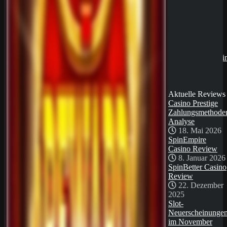
8. Januar 2026
SpinBetter Casino
Review
22. Dezember
2025
Slot-
Neuerscheinungen i
November 2025
3. November
2025
Aktuelle Reviews
Casino Prestige
Zahlungsmethode
Analyse
18. Mai 2026
SpinEmpire
Casino Review
8. Januar 2026
SpinBetter Casino
Review
22. Dezember
2025
Slot-
Neuerscheinunge
im November