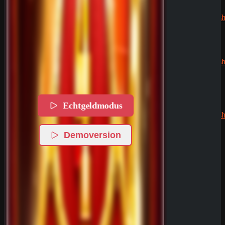
Jens
zu
CryptoRush
200% bis
zu 2.500€
Silizi
zu
CryptoRush
200% bis
zu 2.500€
Robert99
Echtgeldmodus
zu
CryptoRush
200% bis
zu 2.500€
Demoversion
News
Casino Prestige
Zahlungsmethoden
Analyse
18. Mai 2026
SpinEmpire Casino
Review