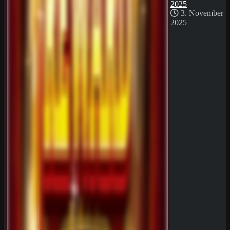
2025
3. November
2025