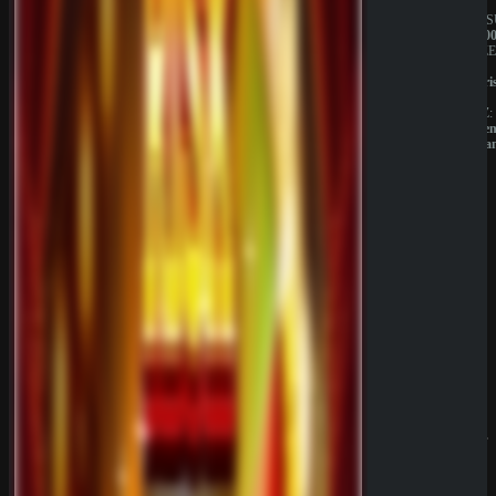
JAHRESUMSATZ:
JAHRES
1.000.000€
1.000.00
BESITZER:
BESITZE
Liernin
Liernin
Enterprises
Enterpri
LTD
LTD
LIZENZ:
LIZENZ:
Komoren
Komore
(Anjouan)
(Anjoua
Neueste
Beiträge
Casino
Prestige
Zahlungs
methoden
Analyse
SpinEmpir
e Casino
Review