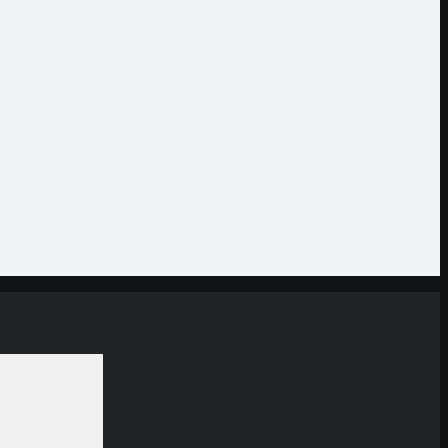
Suchen
Suchen
e Game
(
0
Votes)
Neue Casinos
Prestige