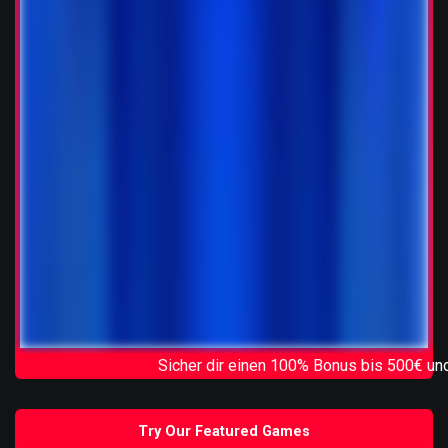
Sicher dir einen 100% Bonus bis 500€ und spiele Secr
Try Our Featured Games