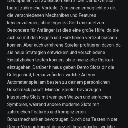
Das Spielen von Spielautomaten in der Demo-Version
bietet zahlreiche Vorteile. Zum einen ermöglicht es dir,
die verschiedenen Mechaniken und Features
kennenzulernen, ohne eigenes Geld einzusetzen.
Besonders für Anfänger ist dies eine große Hilfe, da sie
sich so mit den Regeln und Funktionen vertraut machen
können. Aber auch erfahrene Spieler profitieren davon, da
sie neue Strategien entwickeln und verschiedene
Einsatzhöhen testen können, ohne finanzielle Risiken
einzugehen. Darüber hinaus geben Demo Slots dir die
Gelegenheit, herauszufinden, welche Art von
Automatenspiel am besten zu deinem persönlichen
Geschmack passt. Manche Spieler bevorzugen
klassische Slots mit wenigen Walzen und einfachen
Symbolen, während andere moderne Slots mit
zahlreichen Features und komplizierten
Bonusmechaniken bevorzugen. Durch das Testen in der
Demo-Version kannst du gezielt herausfinden, welche