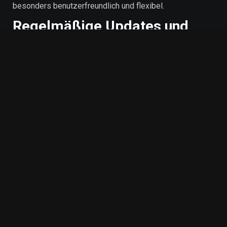
besonders benutzerfreundlich und flexibel.
Regelmäßige Updates und
neue Spiele
Unsere Sammlung an Demo Slots wird ständig
aktualisiert, sodass du immer die neuesten und
beliebtesten Titel spielen kannst. Wir halten dich zudem
über kommende Neuerscheinungen auf dem Laufenden,
sodass du immer bestens informiert bist.
Fazit: Spielspaß ohne Risiko
Unsere Plattform bietet dir die perfekte Möglichkeit,
Spielautomaten in der Demo-Version auszuprobieren
und dabei neue Lieblingsspiele zu entdecken. Ohne
Risiko, ohne Anmeldung und ohne versteckte Kosten
kannst du alle Funktionen der neuesten Slots testen und
dich optimal auf echtes Spielvergnügen vorbereiten.