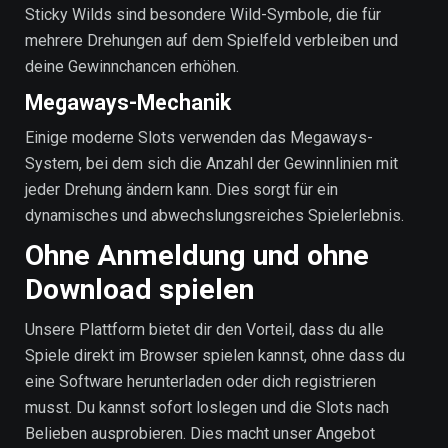
Sticky Wilds sind besondere Wild-Symbole, die für
mehrere Drehungen auf dem Spielfeld verbleiben und
deine Gewinnchancen erhöhen.
Megaways-Mechanik
Einige moderne Slots verwenden das Megaways-
System, bei dem sich die Anzahl der Gewinnlinien mit
jeder Drehung ändern kann. Dies sorgt für ein
dynamisches und abwechslungsreiches Spielerlebnis.
Ohne Anmeldung und ohne
Download spielen
Unsere Plattform bietet dir den Vorteil, dass du alle
Spiele direkt im Browser spielen kannst, ohne dass du
eine Software herunterladen oder dich registrieren
musst. Du kannst sofort loslegen und die Slots nach
Belieben ausprobieren. Dies macht unser Angebot