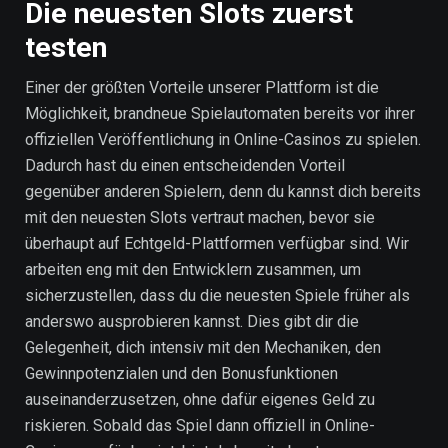
Die neuesten Slots zuerst
testen
Einer der größten Vorteile unserer Plattform ist die
Möglichkeit, brandneue Spielautomaten bereits vor ihrer
offiziellen Veröffentlichung in Online-Casinos zu spielen.
Dadurch hast du einen entscheidenden Vorteil
gegenüber anderen Spielern, denn du kannst dich bereits
mit den neuesten Slots vertraut machen, bevor sie
überhaupt auf Echtgeld-Plattformen verfügbar sind. Wir
arbeiten eng mit den Entwicklern zusammen, um
sicherzustellen, dass du die neuesten Spiele früher als
anderswo ausprobieren kannst. Dies gibt dir die
Gelegenheit, dich intensiv mit den Mechaniken, den
Gewinnpotenzialen und den Bonusfunktionen
auseinanderzusetzen, ohne dafür eigenes Geld zu
riskieren. Sobald das Spiel dann offiziell in Online-