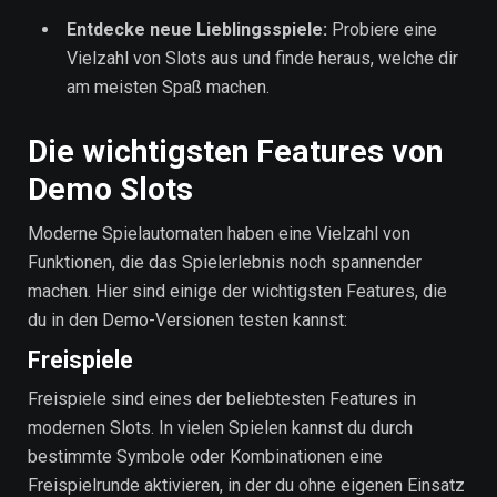
Entdecke neue Lieblingsspiele:
Probiere eine
Vielzahl von Slots aus und finde heraus, welche dir
am meisten Spaß machen.
Die wichtigsten Features von
Demo Slots
Moderne Spielautomaten haben eine Vielzahl von
Funktionen, die das Spielerlebnis noch spannender
machen. Hier sind einige der wichtigsten Features, die
du in den Demo-Versionen testen kannst:
Freispiele
Freispiele sind eines der beliebtesten Features in
modernen Slots. In vielen Spielen kannst du durch
bestimmte Symbole oder Kombinationen eine
Freispielrunde aktivieren, in der du ohne eigenen Einsatz