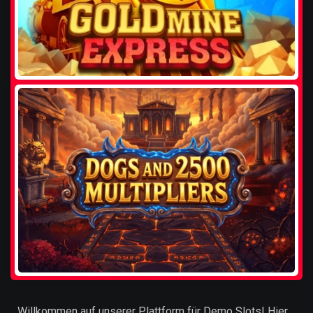
Willkommen auf unserer Plattform für Demo Slots! Hier