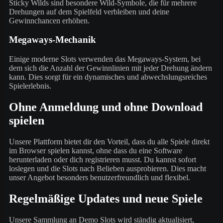
Sticky Wilds sind besondere Wild-Symbole, die für mehrere
Drehungen auf dem Spielfeld verbleiben und deine
Gewinnchancen erhöhen.
Megaways-Mechanik
Einige moderne Slots verwenden das Megaways-System, bei
dem sich die Anzahl der Gewinnlinien mit jeder Drehung ändern
kann. Dies sorgt für ein dynamisches und abwechslungsreiches
Spielerlebnis.
Ohne Anmeldung und ohne Download
spielen
Unsere Plattform bietet dir den Vorteil, dass du alle Spiele direkt
im Browser spielen kannst, ohne dass du eine Software
herunterladen oder dich registrieren musst. Du kannst sofort
loslegen und die Slots nach Belieben ausprobieren. Dies macht
unser Angebot besonders benutzerfreundlich und flexibel.
Regelmäßige Updates und neue Spiele
Unsere Sammlung an Demo Slots wird ständig aktualisiert,