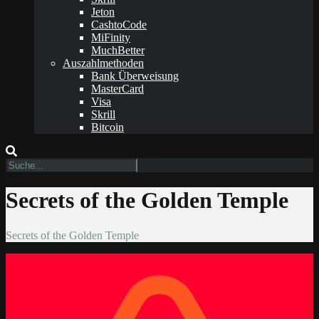
Jeton
CashtoCode
MiFinity
MuchBetter
Auszahlmethoden
Bank Überweisung
MasterCard
Visa
Skrill
Bitcoin
Secrets of the Golden Temple
Secrets of the Golden Temple