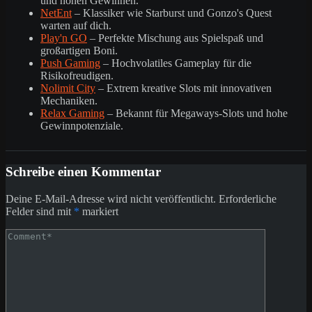
und hohen Gewinnen.
NetEnt
– Klassiker wie Starburst und Gonzo's Quest
warten auf dich.
Play'n GO
– Perfekte Mischung aus Spielspaß und
großartigen Boni.
Push Gaming
– Hochvolatiles Gameplay für die
Risikofreudigen.
Nolimit City
– Extrem kreative Slots mit innovativen
Mechaniken.
Relax Gaming
– Bekannt für Megaways-Slots und hohe
Gewinnpotenziale.
Schreibe einen Kommentar
Deine E-Mail-Adresse wird nicht veröffentlicht.
Erforderliche
Felder sind mit
*
markiert