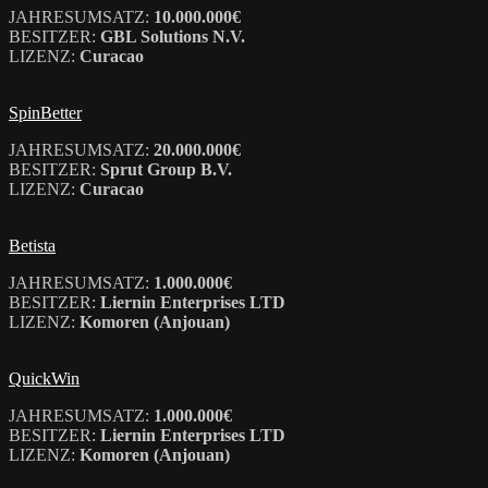
JAHRESUMSATZ:
10.000.000€
BESITZER:
GBL Solutions N.V.
LIZENZ:
Curacao
SpinBetter
JAHRESUMSATZ:
20.000.000€
BESITZER:
Sprut Group B.V.
LIZENZ:
Curacao
Betista
JAHRESUMSATZ:
1.000.000€
BESITZER:
Liernin Enterprises LTD
LIZENZ:
Komoren (Anjouan)
QuickWin
JAHRESUMSATZ:
1.000.000€
BESITZER:
Liernin Enterprises LTD
LIZENZ:
Komoren (Anjouan)