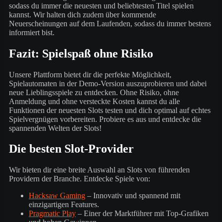
sodass du immer die neuesten und beliebtesten Titel spielen
kannst. Wir halten dich zudem über kommende
Neuerscheinungen auf dem Laufenden, sodass du immer bestens
informiert bist.
Fazit: Spielspaß ohne Risiko
Unsere Plattform bietet dir die perfekte Möglichkeit,
Spielautomaten in der Demo-Version auszuprobieren und dabei
neue Lieblingsspiele zu entdecken. Ohne Risiko, ohne
Anmeldung und ohne versteckte Kosten kannst du alle
Funktionen der neuesten Slots testen und dich optimal auf echtes
Spielvergnügen vorbereiten. Probiere es aus und entdecke die
spannenden Welten der Slots!
Die besten Slot-Provider
Wir bieten dir eine breite Auswahl an Slots von führenden
Providern der Branche. Entdecke Spiele von:
Hacksaw Gaming
– Innovativ und spannend mit
einzigartigen Features.
Pragmatic Play
– Einer der Marktführer mit Top-Grafiken