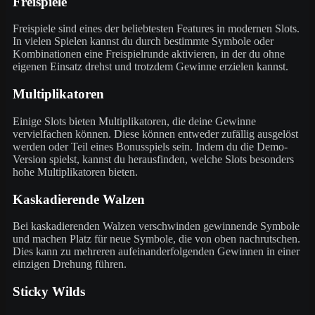
Freispiele
Freispiele sind eines der beliebtesten Features in modernen Slots.
In vielen Spielen kannst du durch bestimmte Symbole oder
Kombinationen eine Freispielrunde aktivieren, in der du ohne
eigenen Einsatz drehst und trotzdem Gewinne erzielen kannst.
Multiplikatoren
Einige Slots bieten Multiplikatoren, die deine Gewinne
vervielfachen können. Diese können entweder zufällig ausgelöst
werden oder Teil eines Bonusspiels sein. Indem du die Demo-
Version spielst, kannst du herausfinden, welche Slots besonders
hohe Multiplikatoren bieten.
Kaskadierende Walzen
Bei kaskadierenden Walzen verschwinden gewinnende Symbole
und machen Platz für neue Symbole, die von oben nachrutschen.
Dies kann zu mehreren aufeinanderfolgenden Gewinnen in einer
einzigen Drehung führen.
Sticky Wilds