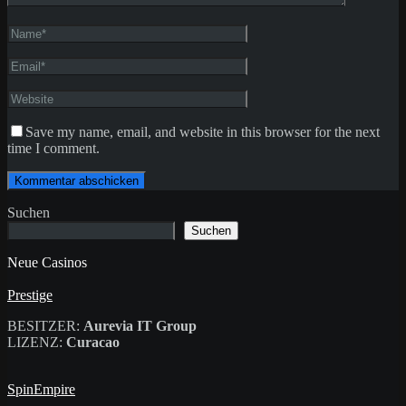
Save my name, email, and website in this browser for the next
time I comment.
Suchen
Suchen
Neue Casinos
Prestige
BESITZER:
Aurevia IT Group
LIZENZ:
Curacao
SpinEmpire