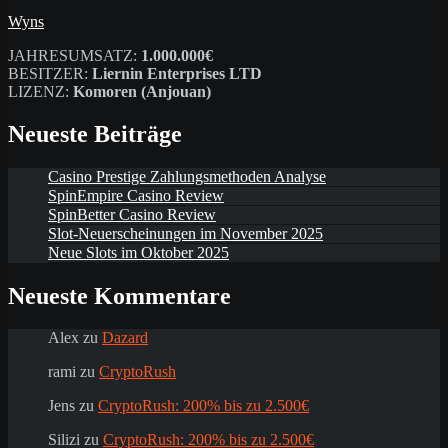
Wyns
JAHRESUMSATZ:
1.000.000€
BESITZER:
Liernin Enterprises LTD
LIZENZ:
Komoren (Anjouan)
Neueste Beiträge
Casino Prestige Zahlungsmethoden Analyse
SpinEmpire Casino Review
SpinBetter Casino Review
Slot-Neuerscheinungen im November 2025
Neue Slots im Oktober 2025
Neueste Kommentare
Alex
zu
Dazard
rami
zu
CryptoRush
Jens
zu
CryptoRush: 200% bis zu 2.500€
Silizi
zu
CryptoRush: 200% bis zu 2.500€