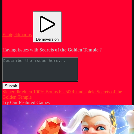
Echtgeldmodus
Demoversion
Having issues with
Secrets of the Golden Temple
?
Submit
Sicher dir einen 100% Bonus bis 500€ und spiele Secrets of the
Golden Temple
Try Our Featured Games