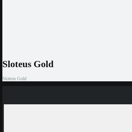
Aus
Sloteus Gold
Sloteus Gold
Sicher dir einen 100% Bonus bis 50