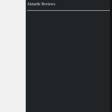
Aktuelle Reviews