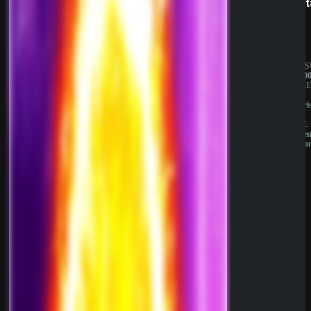
SpinBetter
Betist
JAHRESUMSATZ:
JAHRES
20.000.000€
1.000.00
BESITZER:
BESITZE
Sprut
Liernin
Group
Enterpri
B.V.
LTD
LIZENZ:
LIZENZ:
Curacao
Komore
(Anjoua
QuickWin
Wyns