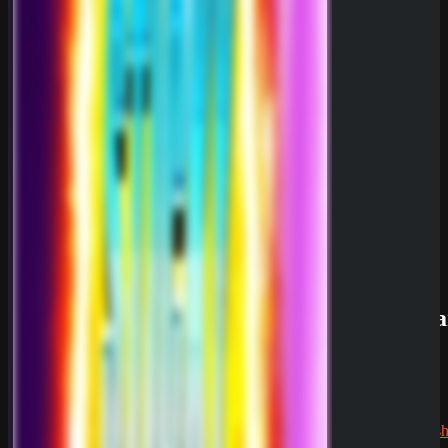
SpinBetter
Casino
Review
Slot-
Neuersche
inungen
im
November
2025
Neue
Slots im
Oktober
2025
Neueste
Kommenta
Alex
zu
Dazard
rami
zu
CryptoRus