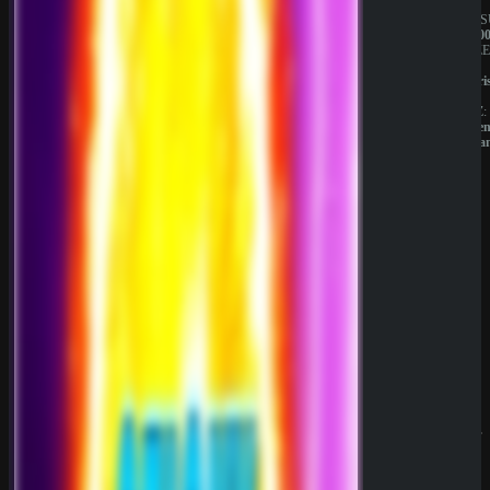
JAHRESUMSATZ:
JAHRES
1.000.000€
1.000.00
BESITZER:
BESITZE
Liernin
Liernin
Enterprises
Enterpri
LTD
LTD
LIZENZ:
LIZENZ:
Komoren
Komore
(Anjouan)
(Anjoua
Neueste
Beiträge
Casino
Prestige
Zahlungs
methoden
Analyse
SpinEmpir
e Casino
Review