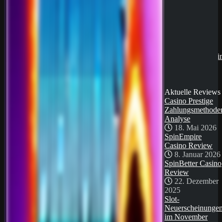
8. Januar 2026
SpinBetter Casino
Review
22. Dezember
2025
Slot-
Neuerscheinungen i
November 2025
3. November
2025
Aktuelle Reviews
Casino Prestige
Zahlungsmethode
Analyse
18. Mai 2026
SpinEmpire
Casino Review
8. Januar 2026
SpinBetter Casino
Review
22. Dezember
2025
Slot-
Neuerscheinunge
im November