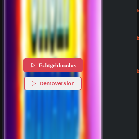
Jens
zu
CryptoRush
200% bis
zu 2.500€
Silizi
zu
CryptoRush
200% bis
zu 2.500€
Robert99
Echtgeldmodus
zu
CryptoRush
200% bis
zu 2.500€
Demoversion
News
Casino Prestige
Zahlungsmethoden
Analyse
18. Mai 2026
SpinEmpire Casino
Review