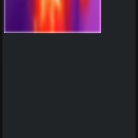
Sicher dir einen 100% Bonus bis 500€ und spi
Try Our Featured Games