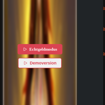
Jens
zu
CryptoRush
200% bis
zu 2.500€
Silizi
zu
CryptoRush
200% bis
zu 2.500€
Robert99
Echtgeldmodus
zu
CryptoRush
200% bis
zu 2.500€
Demoversion
News
Casino Prestige
Zahlungsmethoden
Analyse
18. Mai 2026
SpinEmpire Casino
Review