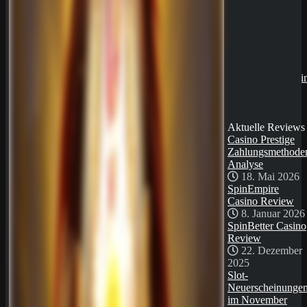
8. Januar 2026
SpinBetter Casino
Review
22. Dezember
2025
Slot-
Neuerscheinungen i
November 2025
3. November
2025
Aktuelle Reviews
Casino Prestige
Zahlungsmethode
Analyse
18. Mai 2026
SpinEmpire
Casino Review
8. Januar 2026
SpinBetter Casino
Review
22. Dezember
2025
Slot-
Neuerscheinunge
im November