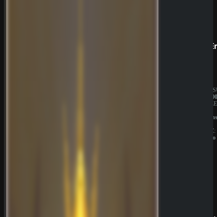
Prestige
SpinE
BESITZER:
JAHRES
Aurevia
10.000.0
IT
BESITZE
Group
GBL
LIZENZ:
Solution
Curacao
N.V.
LIZENZ:
Curacao