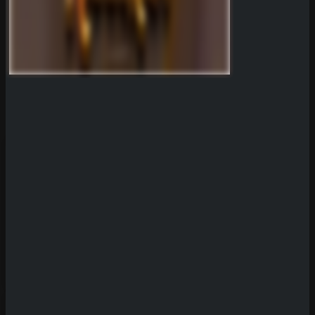
Sicher dir einen 100% Bonus bis 500€ und spiel
Try Our Featured Games