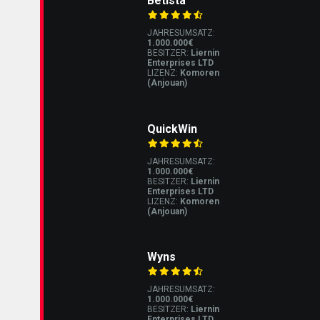
Betista
JAHRESUMSATZ:
1.000.000€
BESITZER:
Liernin
Enterprises LTD
LIZENZ:
Komoren
(Anjouan)
QuickWin
JAHRESUMSATZ:
1.000.000€
BESITZER:
Liernin
Enterprises LTD
LIZENZ:
Komoren
(Anjouan)
Wyns
JAHRESUMSATZ:
1.000.000€
BESITZER:
Liernin
Enterprises LTD