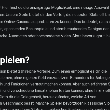
Hier hast du die einzigartige Möglichkeit, eine riesige Auswahl
. Unsere Seite bietet dir den Vorteil, die neuesten Slots oft bi
g in Online-Casinos ausprobieren zu können. Das bedeutet, dass 
ionen, spannenden Bonusspiele und atemberaubenden Designs der
sische Automaten oder hochmoderne Video-Slots bevorzugst – hi
pielen?
n bietet zahlreiche Vorteile. Zum einen ermöglicht es dir, die
ernen, ohne eigenes Geld einzusetzen. Besonders für Anfänger
eln und Funktionen vertraut machen können. Aber auch erfahrene S
eln und verschiedene Einsatzhöhen testen können, ohne finanziel
ots dir die Gelegenheit, herauszufinden, welche Art von
n Geschmack passt. Manche Spieler bevorzugen klassische Slo
andere moderne Slots mit zahlreichen Features und komplizier