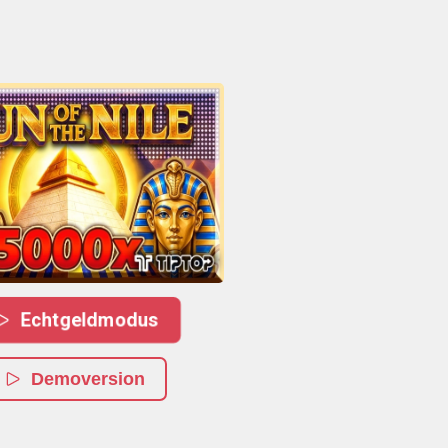
Echtgeldmodus
Demoversion