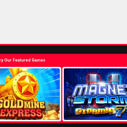
ry Our Featured Games