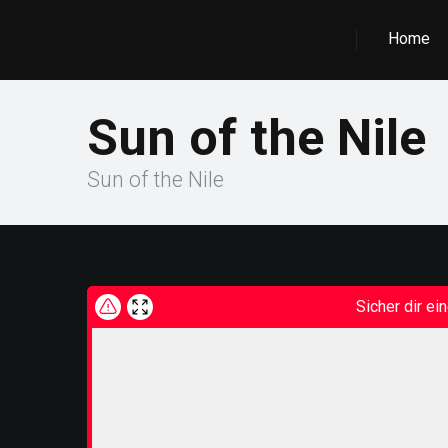
Home
Sun of the Nile
Sun of the Nile
Sicher dir einen 1