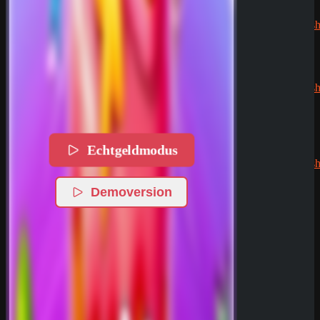
Jens
zu
CryptoRush
200% bis
zu 2.500€
Silizi
zu
CryptoRush
200% bis
zu 2.500€
Robert99
Echtgeldmodus
zu
CryptoRush
200% bis
zu 2.500€
Demoversion
News
Casino Prestige
Zahlungsmethoden
Analyse
18. Mai 2026
SpinEmpire Casino
Review