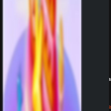
SpinBetter
Casino
Review
Slot-
Neuersche
inungen
im
November
2025
Neue
Slots im
Oktober
2025
Neueste
Kommenta
Alex
zu
Dazard
rami
zu
CryptoRus