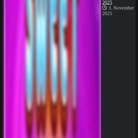
2025
3. November
2025