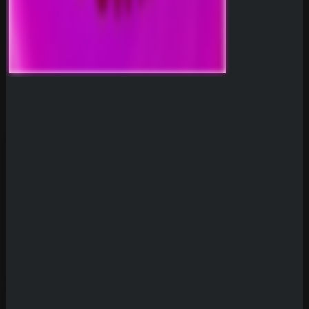
Sicher dir einen 100% Bonus bis 500€ und spiele S
Try Our Featured Games