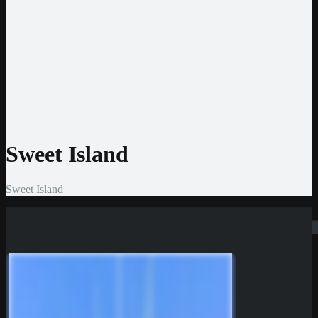
Jeton
CashtoCode
MiFinity
MuchBetter
Auszahlmethoden
Bank Überweisung
MasterCard
Visa
Skrill
Bitcoin
Sweet Island
Sweet Island
Suchen
Rate Game
(
0
Votes)
Neue Casinos