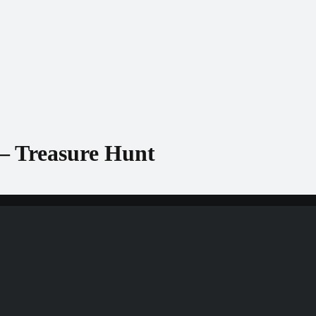
Jeton
CashtoCode
MiFinity
MuchBetter
zahlmethoden
Bank Überweisung
MasterCard
Visa
Skrill
Bitcoin
– Treasure Hunt