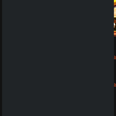
Alex
zu
Dazard
rami
zu
CryptoRus
Jens
zu
CryptoRush
Demo Spiel
200% bis
zu 2.500€
Silizi
zu
CryptoRush
200% bis
zu 2.500€
Robert99
zu
CryptoRush
200% bis
zu 2.500€
News
Casino Prestige
Zahlungsmethoden