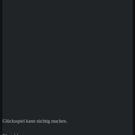
Save my name, email, and website in this
browser for the next time I comment.
Glücksspiel kann süchtig machen.