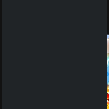
Zahlungs
methoden
Analyse
SpinEmpir
Submit
e Casino
Sicher dir einen 100% Bonus bis 500€ und spiele
Review
Tomb Lords
SpinBetter
Try Our Featured Games
Casino
Review
Slot-
Neuersche
inungen
im
November
2025
Neue
Slots im
Oktober
2025
Neueste
Kommenta