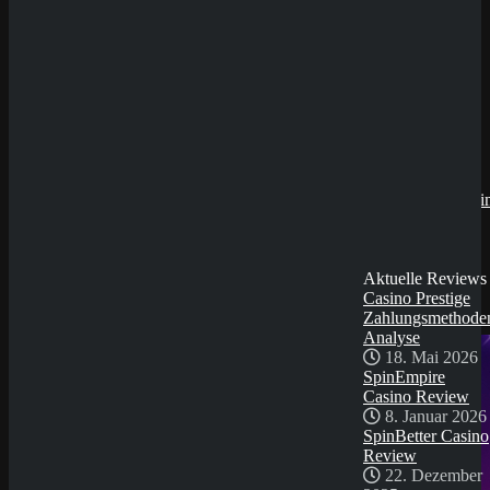
Analyse
18. Mai 2026
SpinEmpire Casino
Review
8. Januar 2026
SpinBetter Casino
Review
22. Dezember
2025
Slot-
Neuerscheinungen i
November 2025
3. November
2025
Aktuelle Reviews
Casino Prestige
Zahlungsmethode
Demo Spiel
Analyse
18. Mai 2026
SpinEmpire
Casino Review
8. Januar 2026
SpinBetter Casino
Review
22. Dezember