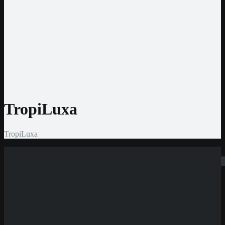
Jeton
CashtoCode
MiFinity
MuchBetter
Auszahlmethoden
Bank Überweisung
MasterCard
Visa
Skrill
Bitcoin
TropiLuxa
TropiLuxa
Suchen
Neue Casinos