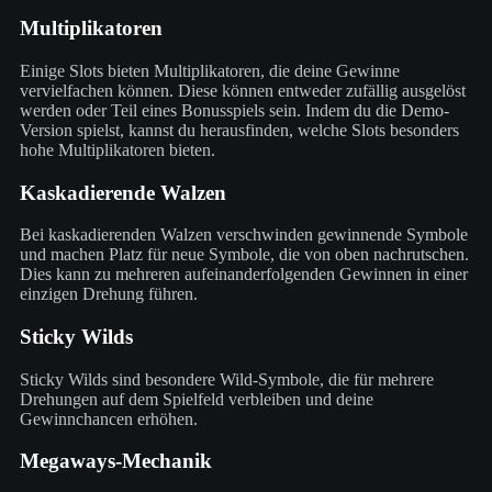
Multiplikatoren
Einige Slots bieten Multiplikatoren, die deine Gewinne
vervielfachen können. Diese können entweder zufällig ausgelöst
werden oder Teil eines Bonusspiels sein. Indem du die Demo-
Version spielst, kannst du herausfinden, welche Slots besonders
hohe Multiplikatoren bieten.
Kaskadierende Walzen
Bei kaskadierenden Walzen verschwinden gewinnende Symbole
und machen Platz für neue Symbole, die von oben nachrutschen.
Dies kann zu mehreren aufeinanderfolgenden Gewinnen in einer
einzigen Drehung führen.
Sticky Wilds
Sticky Wilds sind besondere Wild-Symbole, die für mehrere
Drehungen auf dem Spielfeld verbleiben und deine
Gewinnchancen erhöhen.
Megaways-Mechanik