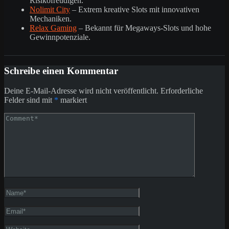
Risikofreudigen.
Nolimit City
– Extrem kreative Slots mit innovativen
Mechaniken.
Relax Gaming
– Bekannt für Megaways-Slots und hohe
Gewinnpotenziale.
Schreibe einen Kommentar
Deine E-Mail-Adresse wird nicht veröffentlicht.
Erforderliche
Felder sind mit
*
markiert