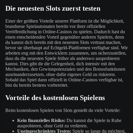
Die neuesten Slots zuerst testen
Einer der größten Vorteile unserer Plattform ist die Möglichkeit,
brandneue Spielautomaten bereits vor ihrer offiziellen
Veröffentlichung in Online-Casinos zu spielen. Dadurch hast du
einen entscheidenden Vorteil gegenüber anderen Spielern, denn
du kannst dich bereits mit den neuesten Slots vertraut machen,
bevor sie überhaupt auf Echtgeld-Plattformen verfügbar sind. Wir
arbeiten eng mit den Entwicklern zusammen, um sicherzustellen,
dass du die neuesten Spiele früher als anderswo ausprobieren
kannst. Dies gibt dir die Gelegenheit, dich intensiv mit den
Mechaniken, den Gewinnpotenzialen und den Bonusfunktionen
auseinanderzusetzen, ohne dafür eigenes Geld zu riskieren.
Sobald das Spiel dann offiziell in Online-Casinos verfügbar ist,
bist du bereits bestens vorbereitet.
Vorteile des kostenlosen Spielens
Beim kostenlosen Spielen von Slots genießt du viele Vorteile:
Kein finanzielles Risiko:
Du kannst die Spiele in Ruhe
ausprobieren, ohne Geld zu verlieren.
Uneingeschränktes Testen:
Spiele so lange du möchtest,