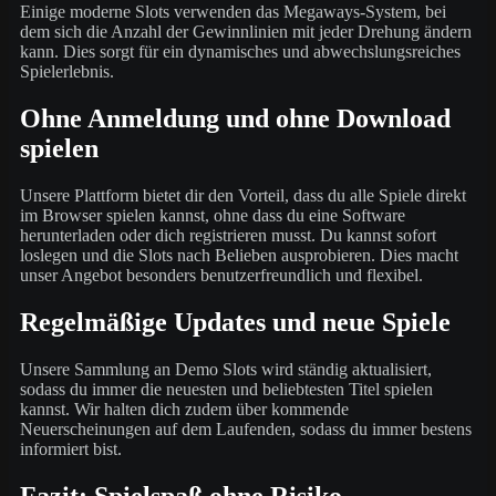
Einige moderne Slots verwenden das Megaways-System, bei
dem sich die Anzahl der Gewinnlinien mit jeder Drehung ändern
kann. Dies sorgt für ein dynamisches und abwechslungsreiches
Spielerlebnis.
Ohne Anmeldung und ohne Download
spielen
Unsere Plattform bietet dir den Vorteil, dass du alle Spiele direkt
im Browser spielen kannst, ohne dass du eine Software
herunterladen oder dich registrieren musst. Du kannst sofort
loslegen und die Slots nach Belieben ausprobieren. Dies macht
unser Angebot besonders benutzerfreundlich und flexibel.
Regelmäßige Updates und neue Spiele
Unsere Sammlung an Demo Slots wird ständig aktualisiert,
sodass du immer die neuesten und beliebtesten Titel spielen
kannst. Wir halten dich zudem über kommende
Neuerscheinungen auf dem Laufenden, sodass du immer bestens
informiert bist.
Fazit: Spielspaß ohne Risiko