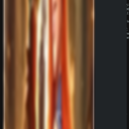
JAHRESUMSATZ:
JAHRES
1.000.000€
1.000.00
BESITZER:
BESITZE
Liernin
Liernin
Enterprises
Enterpri
LTD
LTD
LIZENZ:
LIZENZ:
Komoren
Komore
(Anjouan)
(Anjoua
Neueste
Beiträge
Casino
Prestige
Zahlungs
methoden
Analyse
SpinEmpir
e Casino
Review