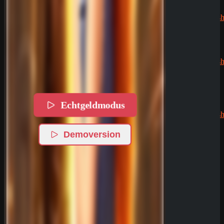
Jens
zu
CryptoRush
200% bis
zu 2.500€
Silizi
zu
CryptoRush
200% bis
zu 2.500€
Robert99
Echtgeldmodus
zu
CryptoRush
200% bis
zu 2.500€
Demoversion
News
Casino Prestige
Zahlungsmethoden
Analyse
18. Mai 2026
SpinEmpire Casino
Review