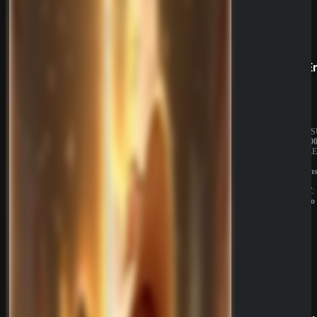
Prestige
SpinE
BESITZER:
JAHRES
Aurevia
10.000.0
IT
BESITZE
Group
GBL
LIZENZ:
Solution
Curacao
N.V.
LIZENZ:
Curacao