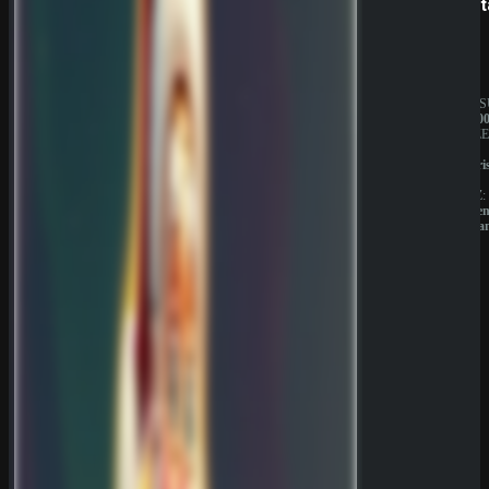
SpinBetter
Betist
JAHRESUMSATZ:
JAHRES
20.000.000€
1.000.00
BESITZER:
BESITZE
Sprut
Liernin
Group
Enterpri
B.V.
LTD
LIZENZ:
LIZENZ:
Curacao
Komore
(Anjoua
QuickWin
Wyns