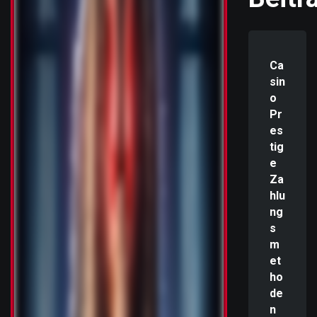
Ca
sin
o
Pr
es
tig
e
Za
hlu
ng
s
m
et
ho
de
n