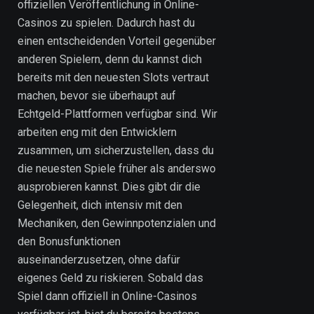
offiziellen Veröffentlichung in Online-
Casinos zu spielen. Dadurch hast du
einen entscheidenden Vorteil gegenüber
anderen Spielern, denn du kannst dich
bereits mit den neuesten Slots vertraut
machen, bevor sie überhaupt auf
Echtgeld-Plattformen verfügbar sind. Wir
arbeiten eng mit den Entwicklern
zusammen, um sicherzustellen, dass du
die neuesten Spiele früher als anderswo
ausprobieren kannst. Dies gibt dir die
Gelegenheit, dich intensiv mit den
Mechaniken, den Gewinnpotenzialen und
den Bonusfunktionen
auseinanderzusetzen, ohne dafür
eigenes Geld zu riskieren. Sobald das
Spiel dann offiziell in Online-Casinos