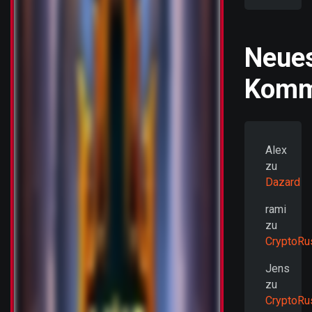
Neue
Komm
Alex
zu
Dazard
rami
zu
CryptoRu
Jens
zu
CryptoRu