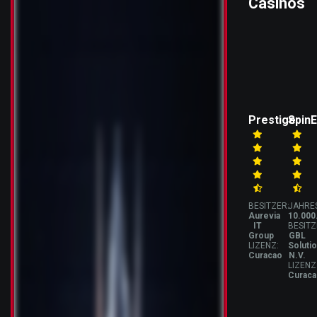
Casinos
Prestige
Spin
BESITZER:
JAHRE
Aurevia
10.000
IT
BESITZ
Group
GBL
LIZENZ:
Soluti
Curacao
N.V.
LIZENZ
Curac