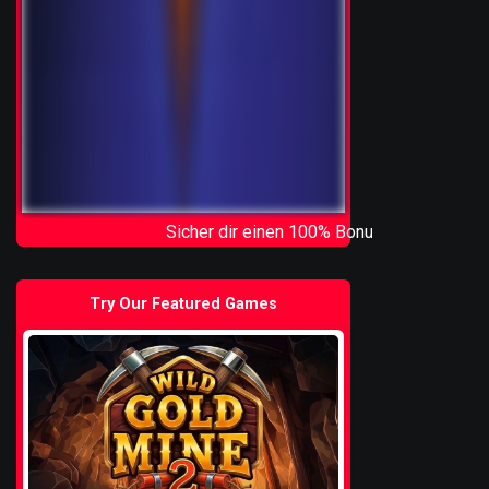
Sicher dir einen 100% Bonus bis 500€ und spiele Wol
Try Our Featured Games