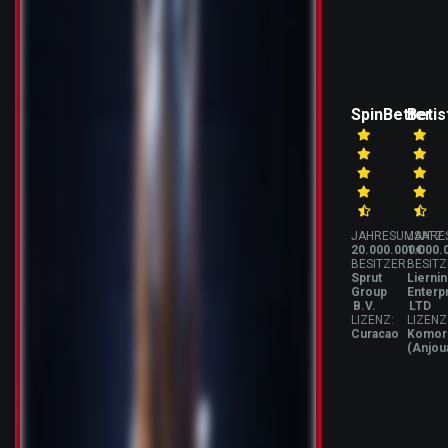
SpinBetter
Betis
JAHRESUMSATZ:
JAHRE
20.000.000€
1.000.
BESITZER:
BESITZ
Sprut
Liernin
Group
Enterp
B.V.
LTD
LIZENZ:
LIZENZ
Curacao
Komor
(Anjou