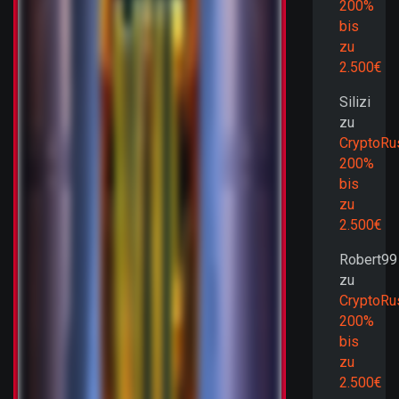
200%
bis
zu
2.500€
Silizi
zu
CryptoRu
200%
bis
zu
2.500€
Robert99
zu
CryptoRu
200%
bis
zu
2.500€