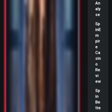
An
aly
se
Sp
inE
m
pir
e
Ca
sin
o
Re
vi
ew
Sp
in
Be
tte